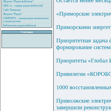
Остается менее месяц
Журнал "Радиолюбитель"
QRZ.ru - сервер радиолюбителей
Сайт Паяльник
«Приморские электрич
Журнал "Радио"
CHIPINFO - электронные компоненты
и радиодетали
Библиотека радиолюбителя
Приморскими энергети
Счетчики
Приоритетная задача
формирование систем
Приоритеты «Глобал 
Привилегии «КОРОБО
1000 восстановленны
Приволжские электрич
завершили реконстру