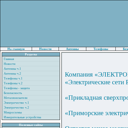
На главную
Новости
Антенны
Телефоны
Без
Разделы
Главная
Новости
Антенны ч.1
Компания «ЭЛЕКТРОНП
Антенны ч.2
Телефоны ч.1
«Электрические сети 
Телефоны ч.2
Телефоны - защита
Безопасность
«Прикладная сверхпр
Металлоискатели
Электричество ч.1
Электричество ч.2
«Приморские электрич
Микросхемы
Измерительные устройства
Полезные сайты