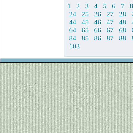
1
2
3
4
5
6
7
24
25
26
27
28
44
45
46
47
48
64
65
66
67
68
84
85
86
87
88
103