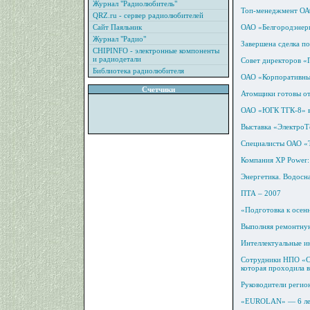
Журнал "Радиолюбитель"
Топ-менеджмент ОАО
QRZ.ru - сервер радиолюбителей
Сайт Паяльник
ОАО «Белгородэнерго
Журнал "Радио"
Завершена сделка 
CHIPINFO - электронные компоненты
и радиодетали
Совет директоров «
Библиотека радиолюбителя
ОАО «Корпоративные
Счетчики
Атомщики готовы от
ОАО «ЮГК ТГК-8» вы
Выставка «Электро
Специалисты ОАО «Т
Компания XP Power:
Энергетика. Водосн
ПТА – 2007
«Подготовка к осен
Выполняя ремонтную
Интеллектуальные и
Сотрудники НПО «СП
которая проходила 
Руководители регион
«EUROLAN» — 6 лет