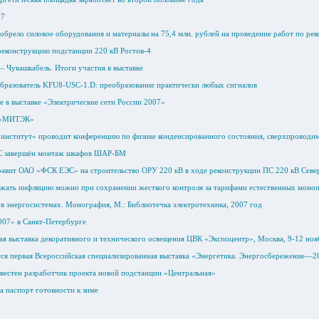
07
обрело силовое оборудования и материалы на 75,4 млн. рублей на проведение работ по ре
 реконструкцию подстанции 220 кВ Ростов-4
 Чувашкабель. Итоги участия в выставке
бразователь KFU8-USC-1.D: преобразование практически любых сигналов
е в выставке «Электрические сети России 2007»
 «МИТЭК»
институт» проводит конференцию по физике конденсированного состояния, сверхпроводи
С завершён монтаж шкафов ШАР-БМ
равит ОАО «ФСК ЕЭС» на строительство ОРУ 220 кВ в ходе реконструкции ПС 220 кВ Севе
ржать инфляцию можно при сохранении жесткого контроля за тарифами естественных моно
 в энергосистемах. Монография, М.: Библиотечка электротехника, 2007 год
07» в Санкт-Петербурге
я выставка декоративного и технического освещения ЦВК «Экспоцентр», Москва, 9-12 но
тся первая Всероссийская специализированная выставка «Энергетика. Энергосбережение—2
звестен разработчик проекта новой подстанции «Центральная»
 паспорт готовности к зиме