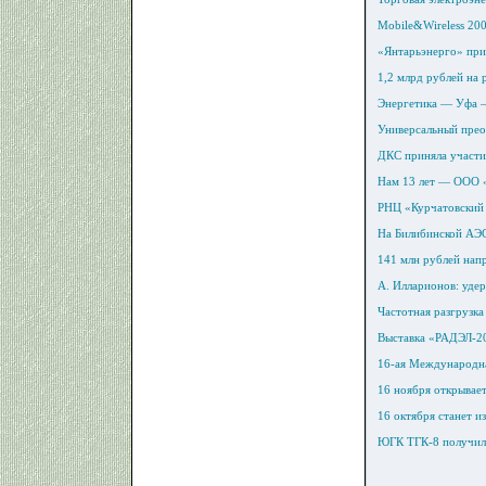
Mobile&Wireless 20
«Янтарьэнерго» при
1,2 млрд рублей на
Энергетика — Уфа —
Универсальный прео
ДКС приняла участи
Нам 13 лет — ООО
РНЦ «Курчатовский 
На Билибинской АЭ
141 млн рублей нап
А. Илларионов: уде
Частотная разгрузка
Выставка «РАДЭЛ-20
16-ая Международна
16 ноября открывае
16 октября станет и
ЮГК ТГК-8 получила