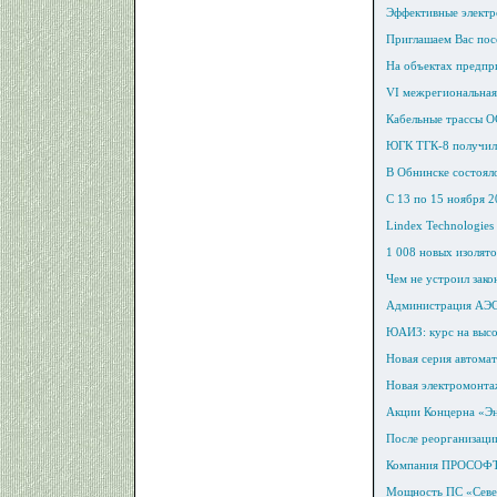
Эффективные электр
Приглашаем Вас пос
На объектах предпр
VI межрегиональная
Кабельные трассы О
ЮГК ТГК-8 получила
В Обнинске состоял
С 13 по 15 ноября 
Lindex Technologies
1 008 новых изолят
Чем не устроил зак
Администрация АЭС 
ЮАИЗ: курс на высо
Новая серия автома
Новая электромонта
Акции Концерна «Эн
После реорганизац
Компания ПРОСОФТ п
Мощность ПС «Севе