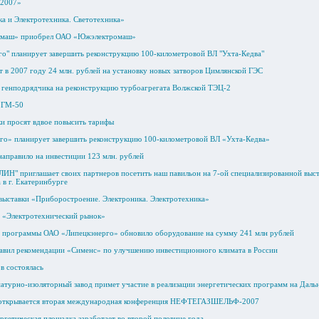
-2007»
ка и Электротехника. Светотехника»
омаш» приобрел ОАО «Южэлектромаш»
го" планирует завершить реконструкцию 100-километровой ВЛ "Ухта-Кедва"
 в 2007 году 24 млн. рублей на установку новых затворов Цимлянской ГЭС
генподрядчика на реконструкцию турбоагрегата Волжской ТЭЦ-2
 ГМ-50
ки просят вдвое повысить тарифы
го» планирует завершить реконструкцию 100-километровой ВЛ «Ухта-Кедва»
аправило на инвестиции 123 млн. рублей
Н" приглашает своих партнеров посетить наш павильон на 7-ой специализированной выста
 в г. Екатеринбурге
выставки «Приборостроение. Электроника. Электротехника»
 «Электротехнический рынок»
 программы ОАО «Липецкэнерго» обновило оборудование на сумму 241 млн рублей
авил рекомендации «Сименс» по улучшению инвестиционного климата в России
в состоялась
турно-изоляторный завод примет участие в реализации энергетических программ на Даль
е открывается вторая международная конференция НЕФТЕГАЗШЕЛЬФ-2007
ргетическая площадка заработает во второй половине года