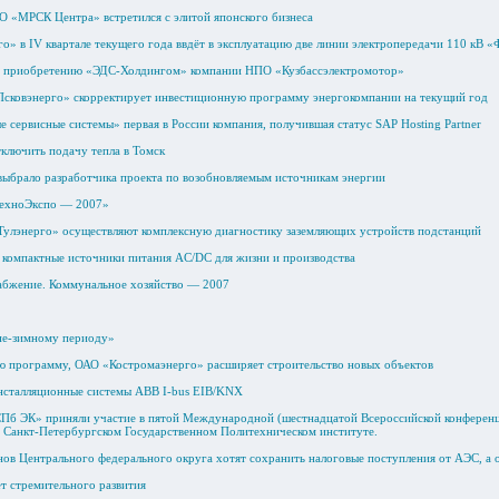
 «МРСК Центра» встретился с элитой японского бизнеса
» в IV квартале текущего года ввдёт в эксплуатацию две линии электропередачи 110 кВ «
по приобретению «ЭДС-Холдингом» компании НПО «Кузбассэлектромотор»
Псковэнерго» скорректирует инвестиционную программу энергокомпании на текущий год
 сервисные системы» первая в России компания, получившая статус SAP Hosting Partner
ключить подачу тепла в Томск
брало разработчика проекта по возобновляемым источникам энергии
ТехноЭкспо — 2007»
улэнерго» осуществляют комплексную диагностику заземляющих устройств подстанций
 компактные источники питания AC/DC для жизни и производства
абжение. Коммунальное хозяйство — 2007
не-зимному периоду»
 программу, ОАО «Костромаэнерго» расширяет строительство новых объектов
нсталляционные системы ABB I-bus EIB/KNX
б ЭК» приняли участие в пятой Международной (шестнадцатой Всероссийской конференц
в Санкт-Петербургском Государственном Политехническом институте.
ов Центрального федерального округа хотят сохранить налоговые поступления от АЭС, а о
 стремительного развития