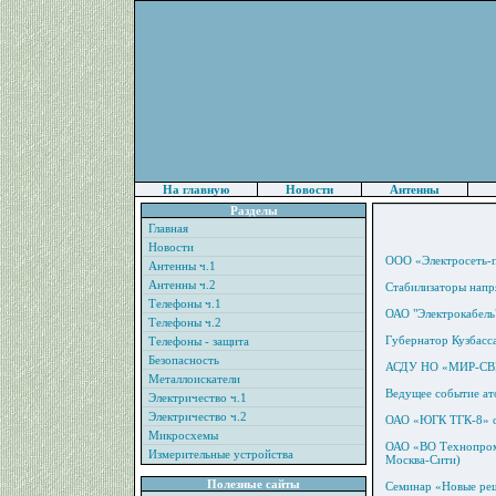
На главную
Новости
Антенны
Разделы
Главная
Новости
ООО «Электросеть-п
Антенны ч.1
Антенны ч.2
Стабилизаторы напр
Телефоны ч.1
ОАО "Электрокабель"
Телефоны ч.2
Губернатор Кузбасса
Телефоны - защита
Безопасность
АСДУ НО «МИР-СВЕ
Металлоискатели
Ведущее событие ат
Электричество ч.1
Электричество ч.2
ОАО «ЮГК ТГК-8» о
Микросхемы
ОАО «ВО Технопром
Измерительные устройства
Москва-Сити)
Полезные сайты
Семинар «Новые реш