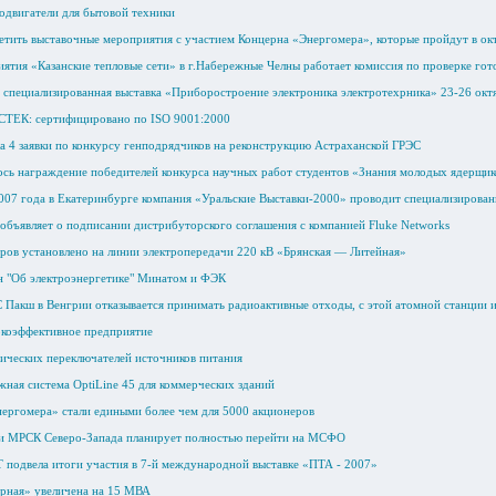
одвигатели для бытовой техники
етить выставочные мероприятия с участием Концерна «Энергомера», которые пройдут в ок
иятия «Казанские тепловые сети» в г.Набережные Челны работает комиссия по проверке го
 специализированная выставка «Приборостроение электроника электротехрника» 23-26 октя
СТЕК: сертифицировано по ISO 9001:2000
 4 заявки по конкурсу генподрядчиков на реконструкцию Астраханской ГРЭС
ось награждение победителей конкурса научных работ студентов «Знания молодых ядерщи
2007 года в Екатеринбурге компания «Уральские Выставки-2000» проводит специализирован
 объявляет о подписании дистрибуторского соглашения с компанией Fluke Networks
оров установлено на линии электропередачи 220 кВ «Брянская — Литейная»
он "Об электроэнергетике" Минатом и ФЭК
Пакш в Венгрии отказывается принимать радиоактивные отходы, с этой атомной станции и
коэффективное предприятие
тических переключателей источников питания
жная система OptiLine 45 для коммерческих зданий
ергомера» стали едиными более чем для 5000 акционеров
ии МРСК Северо-Запада планирует полностью перейти на МСФО
одвела итоги участия в 7-й международной выставке «ПТА - 2007»
рная» увеличена на 15 МВА