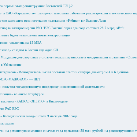
а первый этап реконструкции Ростовской ТЭЦ-2
7 г. в ОАО «Карелэнерго» планируют завершить работы по реконструкции и техническому 
очно завершило реконструкцию подстанции «Рябики» в г.Великие Луки
порта электроэнергии РАО "ЕЭС России" через два года составит 28,7 млрд. кВт/ч
елаге будет установлена новая электростанция
рная» увеличена на 15 МВА
озавод» создают в России еще одно СП
 Мордашов договорились о стратегическом партнерстве в модернизации и развитии «Сил
 в Узбекистане
материалов «Монокристалл» начал поставки пластин сапфира диаметром 4 и 6 дюймов
«ФОРС-МАЖОРАМ» — НЕТ!
» получил государственную поддержку инвестиционной деятельности
изация» в Санкт-Петербурге
я выставка «КАВКАЗ-ЭНЕРГО» в Кисловодске
тив РАО ЕЭС
» Кольчугинский завод»: итоги 9 месяцев 2007 года
 площадки
го» на ремонтную компанию с начала года превысили 58 млн. рублей, на реконструкцию и 