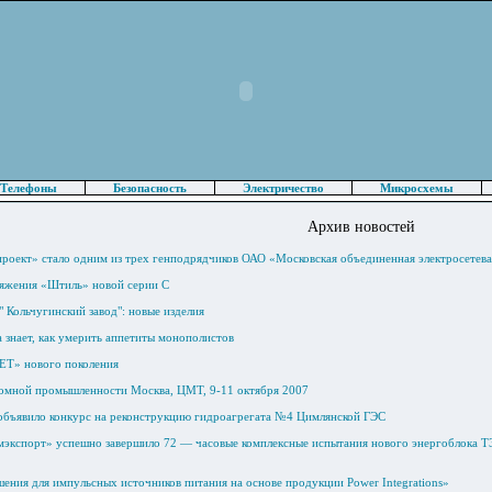
Телефоны
Безопасность
Электричество
Микросхемы
Архив новостей
роект» стало одним из трех генподрядчиков ОАО «Московская объединенная электросетева
яжения «Штиль» новой серии C
 Кольчугинский завод": новые изделия
 знает, как умерить аппетиты монополистов
Т» нового поколения
омной промышленности Москва, ЦМТ, 9-11 октября 2007
бъявило конкурс на реконструкцию гидроагрегата №4 Цимлянской ГЭС
экспорт» успешно завершило 72 — часовые комплексные испытания нового энергоблока
ения для импульсных источников питания на основе продукции Power Integrations»