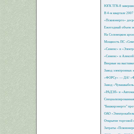
ЮГК ТГК-8 завершил
В 4-м квартале 200
«Псковэнерго» доср
Ежегодный объем экс
На Соловецком архип
Мощность ПС «Севе
«Сименс» и «Электр
«Сименс» и Алексей
Впервые на выставке
Завод электронных 
«ФОРСу» — ДА! 
Завод «Чувашкабель
«РАДЭЛ» и «Автомат
Специализированна
"Башкирэнерго" про
ОАО «Электрокабель
Открытие торговой
Затраты «Псковэнер