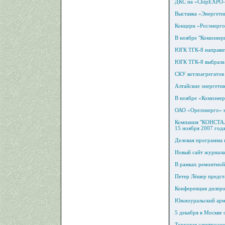
ДКС на «ChipEXPO
Выставка «Энергети
Концерн «Росэнерг
В ноябре "Комиэнер
ЮГК ТГК-8 направит
ЮГК ТГК-8 выбрала 
СКУ котлоагрегатов
Алтайские энергети
В ноябре «Комиэнер
ОАО «Орелэнерго» н
Компания "КОНСТАЛИ
15 ноября 2007 года
Деловая программа 
Новый сайт журнала
В рамках ремонтной
Петер Лёшер предст
Конференция дилеро
Южноуральский арма
5 декабря в Москв
Торговая электроэне