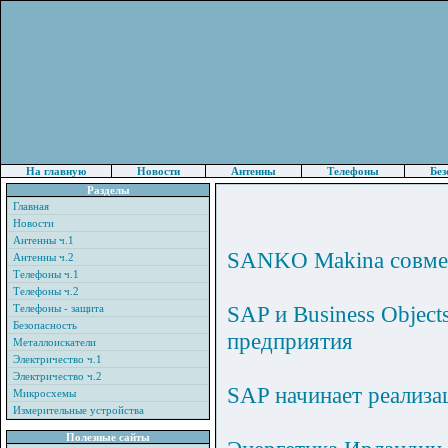
На главную
Новости
Антенны
Телефоны
Без
Разделы
Главная
Новости
Антенны ч.1
SANKO Makina совмес
Антенны ч.2
Телефоны ч.1
Телефоны ч.2
SAP и Business Objec
Телефоны - защита
Безопасность
предприятия
Металлоискатели
Электричество ч.1
Электричество ч.2
SAP начинает реализ
Микросхемы
Измерительные устройства
Полезные сайты