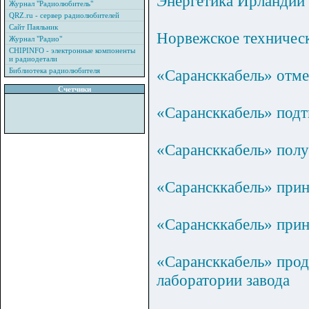
Энергетика Ирландии 
Журнал "Радиолюбитель"
QRZ.ru - сервер радиолюбителей
Сайт Паяльник
Норвежское техническ
Журнал "Радио"
CHIPINFO - электронные компоненты
и радиодетали
Библиотека радиолюбителя
«Сарансккабель» отме
Счетчики
«Сарансккабель» под
«Сарансккабель» получ
«Сарансккабель» прин
«Сарансккабель» прин
«Сарансккабель» прод
лаборатории завода