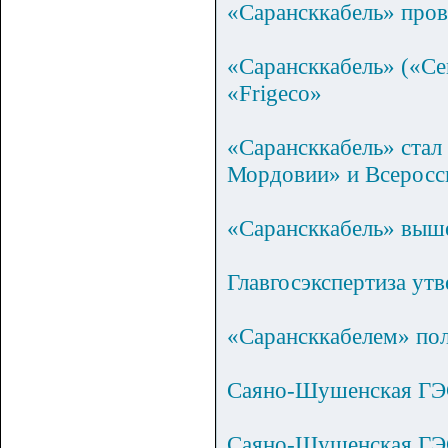
«Сарансккабель» пров
«Сарансккабель» («Се
«Frigeco»
«Сарансккабель» стал
Мордовии» и Всеросс
«Сарансккабель» выше
Главгосэкспертиза ут
«Сарансккабелем» пол
Саяно-Шушенская ГЭС
Саяно-Шушенская ГЭС