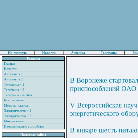
На главную
Новости
Антенны
Телефоны
Без
Разделы
Главная
Новости
Антенны ч.1
В Воронеже стартовал
Антенны ч.2
Телефоны ч.1
приспособлений ОАО
Телефоны ч.2
Телефоны - защита
Безопасность
V Всероссийская нау
Металлоискатели
Электричество ч.1
энергетического обор
Электричество ч.2
Микросхемы
Измерительные устройства
В январе шесть питаю
Полезные сайты