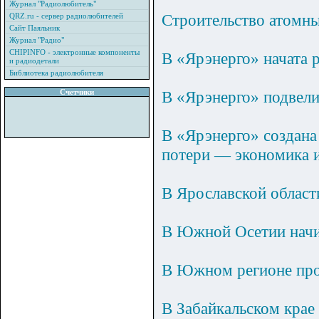
Журнал "Радиолюбитель"
Строительство атомны
QRZ.ru - сервер радиолюбителей
Сайт Паяльник
Журнал "Радио"
CHIPINFO - электронные компоненты
В «Ярэнерго» начата 
и радиодетали
Библиотека радиолюбителя
Счетчики
В «Ярэнерго» подвели
В «Ярэнерго» создан
потери — экономика и
В Ярославской област
В Южной Осетии начи
В Южном регионе пров
В Забайкальском крае