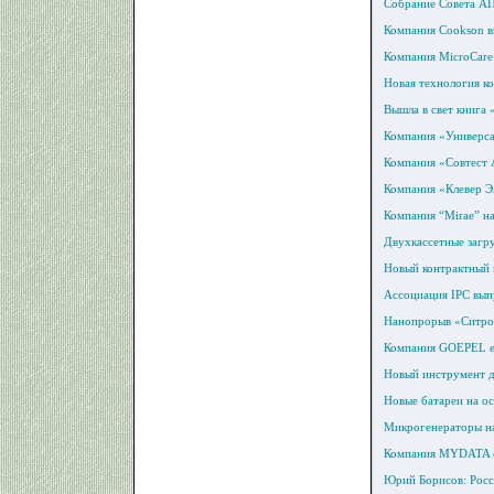
Собрание Совета АП
Компания Cookson в
Компания MicroCare 
Новая технология ко
Вышла в свет кни
Компания «Универса
Компания «Совтест 
Компания «Клевер Э
Компания “Mirae” н
Двухкассетные загру
Новый контрактный 
Ассоциация IPC вып
Нанопрорыв «Ситрон
Компания GOEPEL el
Новый инструмент д
Новые батареи на о
Микрогенераторы на
Компания MYDATA со
Юрий Борисов: Росс