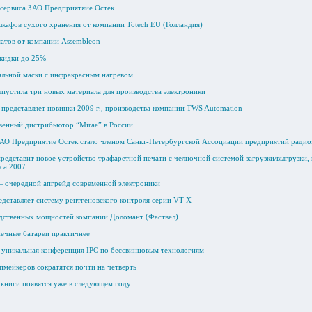
 сервиса ЗАО Предприятяие Остек
шкафов сухого хранения от компании Totech EU (Голландия)
матов от компании Assembleon
Скидки до 25%
яльной маски с инфракрасным нагревом
ыпустила три новых материала для производства электроники
представляет новинки 2009 г., производства компании TWS Automation
венный дистрибьютор “Mirae” в России
ЗАО Предприятие Остек стало членом Санкт-Петербургской Ассоциации предприятий радио
редставит новое устройство трафаретной печати с челночной системой загрузки/выгрузки, 
ica 2007
 очередной апгрейд современной электроники
дставляет систему рентгеновского контроля серии VT-X
дственных мощностей компании Доломант (Фаствел)
лнечные батареи практичнее
 уникальная конференция IPC по бессвинцовым технологиям
пмейкеров сократятся почти на четверть
 книги появятся уже в следующем году