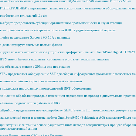
я особенность машин для селективной пайки MySelective 6748 компании Vitronics Soltec
 ЭЛЕКТРОНИКА' существенно расширяет ассортимент поставляемого оборудования по на
приобретение технологий iLogic
вы будет предоставлять субсидии организациям промышленности и науки столицы
ов на право заключения контрактов по линии ФЦП в радиоэлектронной отрасли
merica представляет Sarcon SPG-15A в шприцах
nn демонстрирует паяльные пасты и флюсы
нирует показать автоматическое устройство трафаретной печати TouchPrint Digital TD2929
МГТУ имени Баумана подписали соглашение о стратегическом партнерстве
tric объявила о скидке в 20% на всю продукцию
АТЕ» представляет оборудование SET для сборки инфракрасных фокальных плоскостных м
не попала в рейтинг стран с инновационной экономикой
я поддержит иностранных производителей ИКТ-оборудования
ской линии обработки провода с нанесением маркировки на провод с диаметрально проти
«Октава» подвело итоги работы в 2008 г.
лПрибор» представляет новую разработку GEN3 Systems Ltd., позволяющую проверять каче
та для мерной резки и зачистки кабеля OmniStrip9450 (Schleuniger AG) к каплеструйным 
ции катушек с лентой на основе радиочастотных методов совершенствует процесс сбора и
 производственной линии
завод Полет» строит СЭД на базе Directum