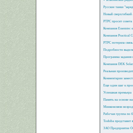
Русские танки "зар
Новый сверхгибкий 
РТРС просит совета
Компания Essemtec 
Компания Practical 
РТРС потеряла связь
Подробности выделен
Программа задания п
Компания DEK Solar
Реальная производи
Комментарии замест
Еще один шаг к прос
Успешная премьера
Память на основе н
Минкомсвязи возрод
Рабочая группа по 
Toshiba представит
ЗАО Предприятие Ос