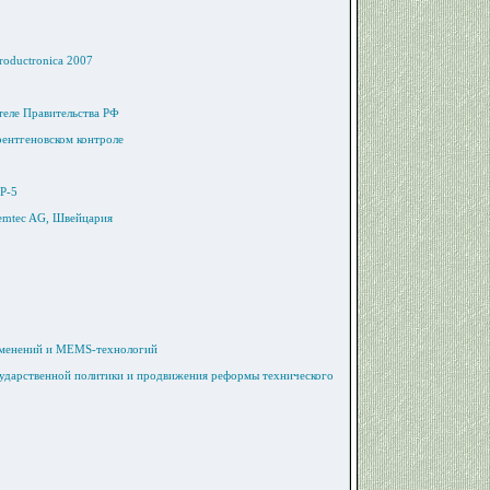
roductronica 2007
теле Правительства РФ
рентгеновском контроле
Р-5
emtec AG, Швейцария
рименений и MEMS-технологий
сударственной политики и продвижения реформы технического