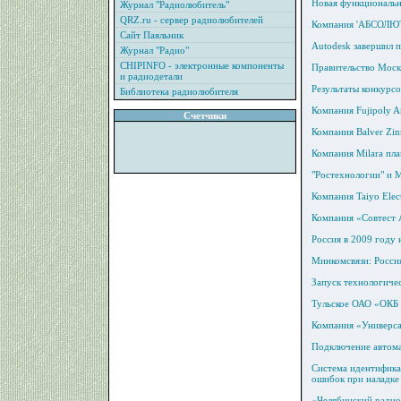
Новая функциональна
Журнал "Радиолюбитель"
QRZ.ru - сервер радиолюбителей
Компания 'АБСОЛЮТ
Сайт Паяльник
Autodesk завершил 
Журнал "Радио"
CHIPINFO - электронные компоненты
Правительство Моск
и радиодетали
Результаты конкурс
Библиотека радиолюбителя
Компания Fujipoly A
Счетчики
Компания Balver Zi
Компания Milara пла
"Ростехнологии" и 
Компания Taiyo Elec
Компания «Совтест 
Россия в 2009 году 
Минкомсвязи: Росси
Запуск технологиче
Тульское ОАО «ОКБ 
Компания «Универса
Подключение автома
Система идентифика
ошибок при наладке
«Челябинский радио