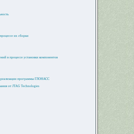
ьность
хпроцессе их сборки
ений в процессе установки компонентов
е реализации программы ГЛОНАСС
вания от JTAG Technologies