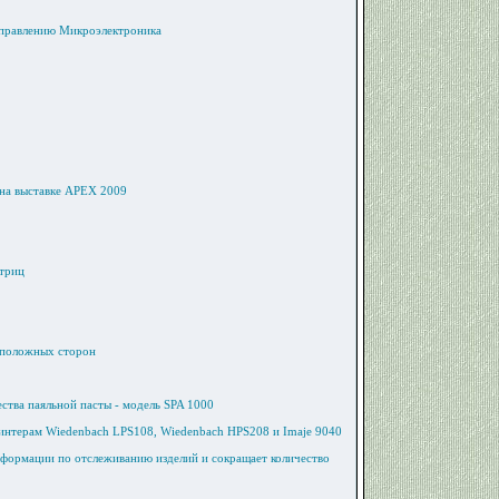
правлению Микроэлектроника
 на выставке APEX 2009
атриц
воположных сторон
ства паяльной пасты - модель SPA 1000
принтерам Wiedenbach LPS108, Wiedenbach HPS208 и Imaje 9040
нформации по отслеживанию изделий и сокращает количество