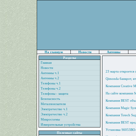
На главную
Новости
Антенны
Разделы
Главная
Новости
23 марта откроется 
Антенны ч.1
Антенны ч.2
Qimonda банкрот, к
Телефоны ч.1
Компания Creative M
Телефоны ч.2
На сайте компании 
Телефоны - защита
Безопасность
Компания BEST объя
Металлоискатели
Компания Magic Syst
Электричество ч.1
Электричество ч.2
Компания Totech Su
Микросхемы
Компания BEST пред
Измерительные устройства
Установка S6053BO-
Полезные сайты