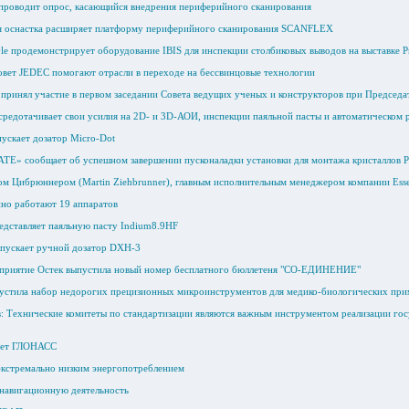
роводит опрос, касающийся внедрения периферийного сканирования
я оснастка расширяет платформу периферийного сканирования SCANFLEX
le продемонстрирует оборудование IBIS для инспекции столбиковых выводов на выставке P
овет JEDEC помогают отрасли в переходе на бессвинцовые технологии
 принял участие в первом заседании Совета ведущих ученых и конструкторов при Председа
средотачивает свои усилия на 2D- и 3D-АОИ, инспекции паяльной пасты и автоматическом 
ускает дозатор Micro-Dot
АТЕ» сообщает об успешном завершении пусконаладки установки для монтажа кристаллов Р
м Цибрюннером (Martin Ziehbrunner), главным исполнительным менеджером компании Ess
нно работают 19 аппаратов
едставляет паяльную пасту Indium8.9HF
пускает ручной дозатор DXH-3
приятие Остек выпустила новый номер бесплатного бюллетеня "СО-ЕДИНЕНИЕ"
устила набор недорогих прецизионных микроинструментов для медико-биологических п
: Технические комитеты по стандартизации являются важным инструментом реализации го
ует ГЛОНАСС
экстремально низким энергопотреблением
 навигационную деятельность