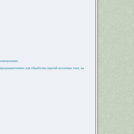
электроники
предназначенное для обработки партий печатных плат, на