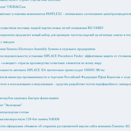
ядили" ГЛОНАССом
автомат установки компонентов PANFLEX2 - оптимальное соотношение цена/производител
осуществила поставку первой партии новых печей оплавления RO-VARIO
Components предлагает новый набор для проверки чистоты изделий на печатных платах в те
 с заводом
ия Siemens Electronics Assembly Systems в отдельное предприятие
оследовательности установки SIPLACE Precedence Finder: эффективная защита от столкнов
 «освещает» отрасль производства солнечных элементов по всему миру
тельность автомата SIPLACE X4i значительно превосходит 100000 ЭК/час
ителя министра промышленности и торговли Российской Федерации Юрия Борисова о ход
тоте в использовании и визуализации - средства разработки тестов периферийного сканиро
анотрубок оказалась быстрее флэш-памяти
ит "Экспокомм"
биопаспортам готова
 высокоскоростную 128-бит память FeRAM
тек официально объявило об открытии русскоязычной версии сайта компании Essemtec AG