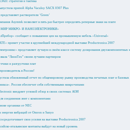
ЭАП: стратегия и тактика
ыпустила припой Alpha Vaculoy SACX 0307 Plus
представляет растворители ‘Green’
мпания Asymtek позволяет в пять раз быстрее определять реперные знаки на плате
га «МИР МИКРО- И НАНОЭЛЕКТРОНИКИ»
лПрибор» сообщает о повышении цен на промышленную мебель «Universal»
АТЕ» примет участие в крупнейшей международной выставке Productronica 2007
лектроникс» представляет лучшую в своём классе систему дозирования двухкомпонентны
азвала “ЛионТех” своим лучшим партнером
зчики и разгрузчики плат
производитель в России!
устила обновленный отчет по общемировому рынку производства печатных плат и базовых
икса». Россия обеспечит себя собственными микрочипами
ectronic внедряет угловой обзор в своих системах АОИ
ля соединения лент с компонентами
снове органики от NEC
 энергии вибраций от Omron и Sanyo
средотачивает свои усилия на выставке Productronica 2007
сийско-итальянские контакты выйдут на новый уровень