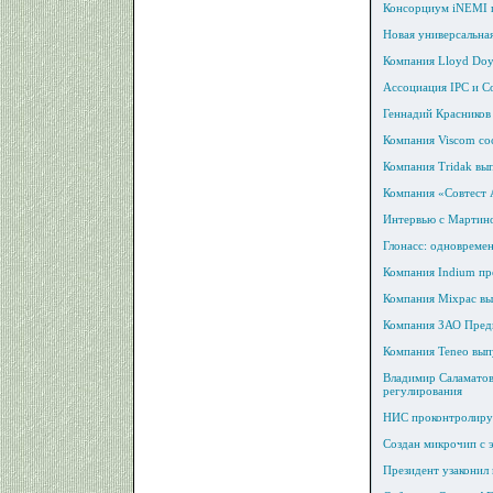
Консорциум iNEMI п
Новая универсальна
Компания Lloyd Doy
Ассоциация IPC и С
Геннадий Красников
Компания Viscom со
Компания Tridak вып
Компания «Совтест 
Интервью с Мартино
Глонасс: одновреме
Компания Indium пр
Компания Mixpac вы
Компания ЗАО Пред
Компания Teneo вып
Владимир Саламатов
регулирования
НИС проконтролир
Создан микрочип с 
Президент узаконил