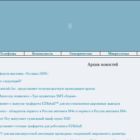
Телефоны
Безопасность
Электричество
Микросхемы
Архив новостей
форум-выставка «Госзаказ 2009»
то следующий?
aterials Inc. представляет полупрозрачную проводящую краску
Manncorp появились «Три мушкетера SMT-сборки»
вляет о выпуске трафарета EZReball™ для восстановления шариковых выводов
ems - обладатель первого в России автомата M4e и первого в России автомата M4s
per Dry выпускает сушильный шкаф серии XSD
ставляет готовые трафареты для реболлинга EZReball
V для высокоскоростной инспекции проводных соединений сверхмалого диаметра