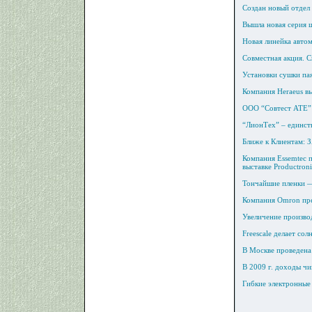
Создан новый отдел
Вышла новая серия 
Новая линейка авто
Совместная акция. 
Установки сушки па
Компания Heraeus в
ООО “Совтест АТЕ” 
“ЛионТех” – единст
Ближе к Клиентам: 
Компания Essemtec п
выставке Productron
Тончайшие пленки —
Компания Omron пре
Увеличение произво
Freescale делает со
В Москве проведена
В 2009 г. доходы чи
Гибкие электронные