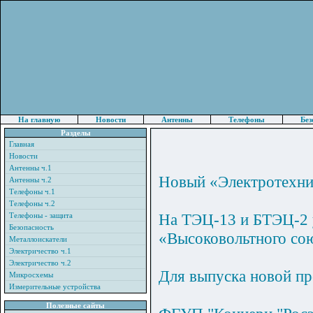
На главную
Новости
Антенны
Телефоны
Без
Разделы
Главная
Новости
Антенны ч.1
Новый «Электротехни
Антенны ч.2
Телефоны ч.1
Телефоны ч.2
На ТЭЦ-13 и БТЭЦ-2 у
Телефоны - защита
Безопасность
«Высоковольтного со
Металлоискатели
Электричество ч.1
Электричество ч.2
Для выпуска новой п
Микросхемы
Измерительные устройства
Полезные сайты