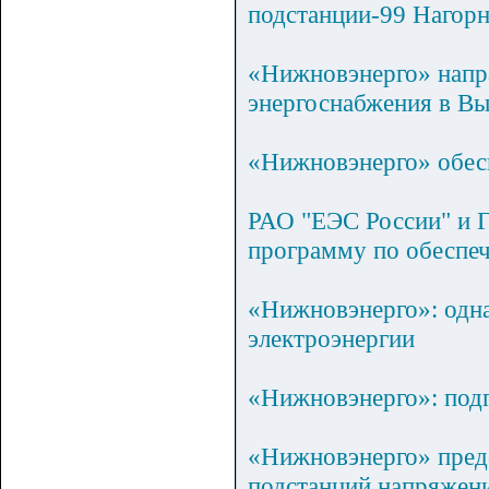
подстанции-99 Нагор
«Нижновэнерго» напр
энергоснабжения в В
«Нижновэнерго» обес
РАО "ЕЭС России" и Г
программу по обеспеч
«Нижновэнерго»: одна
электроэнергии
«Нижновэнерго»: подг
«Нижновэнерго» предс
подстанций напряжен