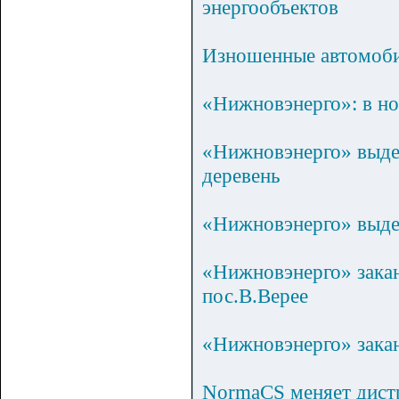
энергообъектов
Изношенные автомоби
«Нижновэнерго»: в но
«Нижновэнерго» выдел
деревень
«Нижновэнерго» выдел
«Нижновэнерго» закан
пос.В.Верее
«Нижновэнерго» зака
NormaCS меняет дист