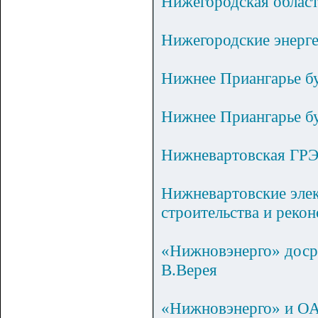
Нижегородская област
Нижегородские энерге
Нижнее Приангарье б
Нижнее Приангарье б
Нижневартовская ГРЭС
Нижневартовские эле
строительства и реко
«Нижновэнерго» досро
В.Верея
«Нижновэнерго» и О