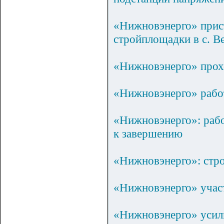
«Нижновэнерго» прист
стройплощадки в с. В
«Нижновэнерго» прохо
«Нижновэнерго» рабо
«Нижновэнерго»: рабо
к завершению
«Нижновэнерго»: стро
«Нижновэнерго» учас
«Нижновэнерго» усил