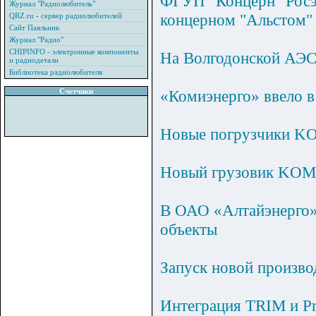
ФГУП "Концерн "Росэн
Журнал "Радиолюбитель"
концерном "Альстом"
QRZ.ru - сервер радиолюбителей
Сайт Паяльник
Журнал "Радио"
CHIPINFO - электронные компоненты
На Волгодонской АЭС
и радиодетали
Библиотека радиолюбителя
Счетчики
«Комиэнерго» ввело 
Новые погрузчики KO
Новый грузовик KOMAT
В ОАО «Алтайэнерго» 
объекты
Запуск новой произ
Интеграция TRIM и P