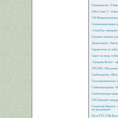
Специалисты «Ульян
Zelio Logic 2 - ново
VII Межрегиональна
Специальная акция 
«СпецТек» внедряет
Спешите увидеть но
Департамент «Автом
Справочник по кабе
Спрос на медь стаби
«Средняя Волга»: э
СРО НП «Объединени
Стабилизатор «Штил
Технопромэкспорт з
Стабилизаторами «Ш
Стабилизаторы напр
ГОСТовский стандар
Станислав Наумов: «
на продукцию»
Пуск ГТУ-ТЭЦ Белг