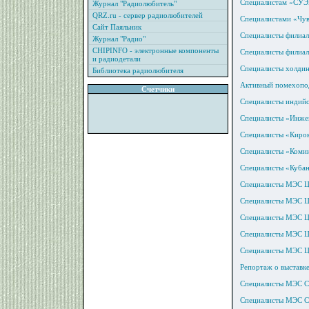
Специалистам «СУЭН
Журнал "Радиолюбитель"
QRZ.ru - сервер радиолюбителей
Специалистами «Чув
Сайт Паяльник
Специалисты филиал
Журнал "Радио"
CHIPINFO - электронные компоненты
Специалисты филиал
и радиодетали
Специалисты холдин
Библиотека радиолюбителя
Активный помехопо
Счетчики
Специалисты индийс
Специалисты «Инжен
Специалисты «Киров
Специалисты «Коми
Специалисты «Кубан
Специалисты МЭС Це
Специалисты МЭС Це
Специалисты МЭС Це
Специалисты МЭС Це
Специалисты МЭС Це
Репортаж о выстав
Специалисты МЭС Се
Специалисты МЭС Си