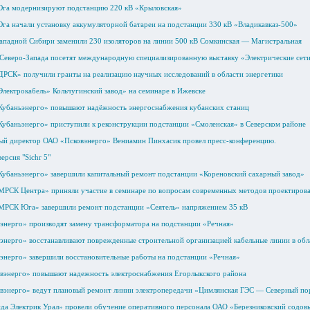
га модернизируют подстанцию 220 кВ «Крыловская»
а начали установку аккумуляторной батареи на подстанции 330 кВ «Владикавказ-500»
падной Сибири заменили 230 изоляторов на линии 500 кВ Сомкинская — Магистральная
еверо-Запада посетят международную специализированную выставку «Электрические сети
РСК» получили гранты на реализацию научных исследований в области энергетики
лектрокабель» Кольчугинский завод» на семинаре в Ижевске
убаньэнерго» повышают надёжность энергоснабжения кубанских станиц
убаньэнерго» приступили к реконструкции подстанции «Смоленская» в Северском районе
ный директор ОАО «Псковэнерго» Вениамин Пинхасик провел пресс-конференцию.
ерсия "Sichr 5"
убаньэнерго» завершили капитальный ремонт подстанции «Кореновский сахарный завод»
РСК Центра» приняли участие в семинаре по вопросам современных методов проектирова
МРСК Юга» завершили ремонт подстанции «Сеятель» напряжением 35 кВ
энерго» производят замену трансформатора на подстанции «Речная»
энерго» восстанавливают поврежденные строительной организацией кабельные линии в обл
энерго» завершили восстановительные работы на подстанции «Речная»
вэнерго» повышают надежность электроснабжения Егорлыкского района
вэнерго» ведут плановый ремонт линии электропередачи «Цимлянская ГЭС — Северный по
да Электрик Урал» провели обучение оперативного персонала ОАО «Березниковский содов