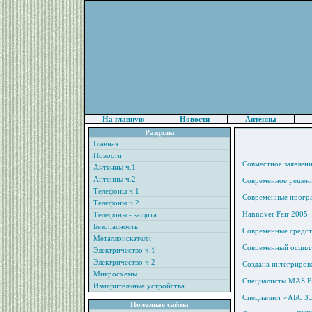
На главную
Новости
Антенны
Разделы
Главная
Новости
Совместное заявлен
Антенны ч.1
Антенны ч.2
Современное решени
Телефоны ч.1
Современные програ
Телефоны ч.2
Hannover Fair 2005
Телефоны - защита
Безопасность
Современные средс
Металлоискатели
Современный осцил
Электричество ч.1
Электричество ч.2
Создана интегриров
Микросхемы
Специалисты MAS El
Измерительные устройства
Специалист «АБС З
Полезные сайты