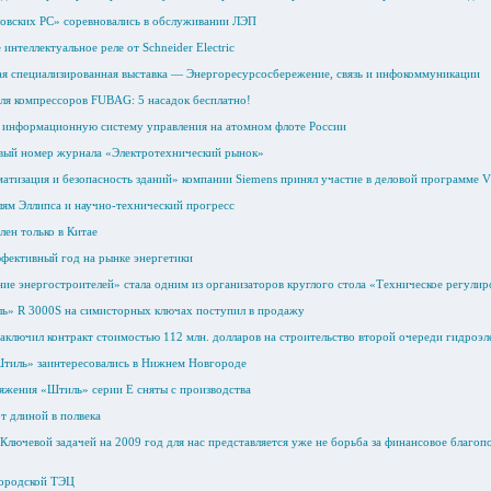
овских РС» соревновались в обслуживании ЛЭП
е интеллектуальное реле от Schneider Electric
я специализированная выставка — Энергоресурсосбережение, связь и инфокоммуникации
для компрессоров FUBAG: 5 насадок бесплатно!
 информационную систему управления на атомном флоте России
вый номер журнала «Электротехнический рынок»
атизация и безопасность зданий» компании Siemens принял участие в деловой программе
лям Эллипса и научно-технический прогресс
лен только в Китае
ффективный год на рынке энергетики
е энергостроителей» стала одним из организаторов круглого стола «Техническое регулир
ь» R 3000S на симисторных ключах поступил в продажу
аключил контракт стоимостью 112 млн. долларов на строительство второй очереди гидроэл
тиль» заинтересовались в Нижнем Новгороде
яжения «Штиль» серии E сняты с производства
т длиной в полвека
Ключевой задачей на 2009 год для нас представляется уже не борьба за финансовое благоп
ородской ТЭЦ