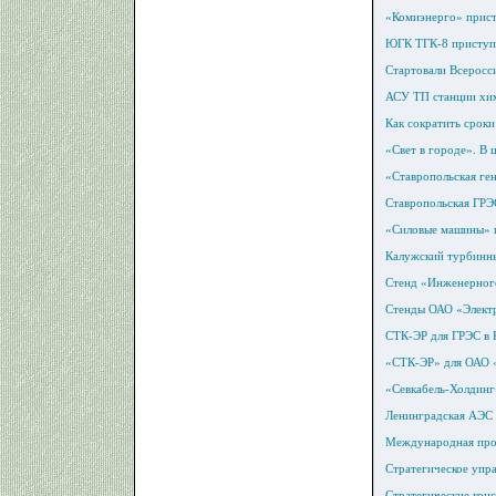
«Комиэнерго» прист
ЮГК ТГК-8 приступи
Стартовали Всеросс
АСУ ТП станции хи
Как сократить сроки
«Свет в городе». В
«Ставропольская ге
Ставропольская ГРЭ
«Силовые машины» п
Калужский турбинны
Стенд «Инженерного 
Стенды ОАО «Электр
СТК-ЭР для ГРЭС в 
«СТК-ЭР» для ОА
«Севкабель-Холдинг
Ленинградская АЭС 
Международная про
Стратегическое упр
Стратегические кон