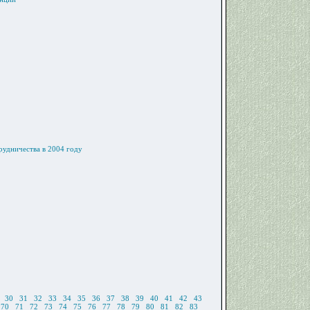
рудничества в 2004 году
30
31
32
33
34
35
36
37
38
39
40
41
42
43
70
71
72
73
74
75
76
77
78
79
80
81
82
83