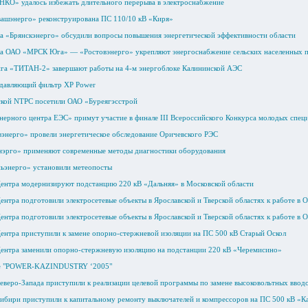
КО» удалось избежать длительного перерыва в электроснабжение
ашэнерго» реконструирована ПС 110/10 кВ «Киря»
а «Брянскэнерго» обсудили вопросы повышения энергетической эффективности области
а ОАО «МРСК Юга» — «Ростовэнерго» укрепляют энергоснабжение сельских населенных 
га «ТИТАН-2» завершают работы на 4-м энергоблоке Калининской АЭС
давляющий фильтр XP Power
кой NTPC посетили ОАО «Буреягэсстрой
ерного центра ЕЭС» примут участие в финале III Всероссийского Конкурса молодых спец
энерго» провели энергетическое обследование Оричевского РЭС
нэрго» применяют современные методы диагностики оборудования
ьэнерго» установили метеопосты
нтра модернизируют подстанцию 220 кВ «Дальняя» в Московской области
нтра подготовили электросетевые объекты в Ярославской и Тверской областях к работе в 
нтра подготовили электросетевые объекты в Ярославской и Тверской областях к работе в 
нтра приступили к замене опорно-стержневой изоляции на ПС 500 кВ Старый Оскол
нтра заменили опорно-стержневую изоляцию на подстанции 220 кВ «Черемисино»
ке "POWER-KAZINDUSTRY ‘2005"
веро-Запада приступили к реализации целевой программы по замене высоковольтных ввод
бири приступили к капитальному ремонту выключателей и компрессоров на ПС 500 кВ «К