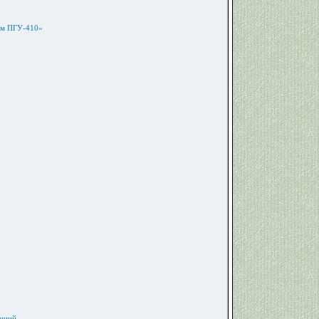
ем ПГУ-410»
анций