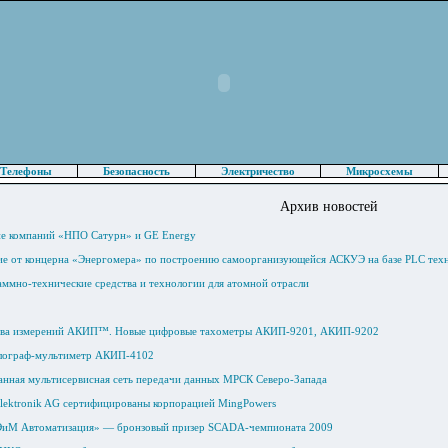
Телефоны
Безопасность
Электричество
Микросхемы
Архив новостей
ие компаний «НПО Сатурн» и GE Energy
е от концерна «Энергомера» по построению самоорганизующейся АСКУЭ на базе PLC тех
ммно-технические средства и технологии для атомной отрасли
тва измерений АКИП™. Новые цифровые тахометры АКИП-9201, АКИП-9202
лограф-мультиметр АКИП-4102
анная мультисервисная сеть передачи данных МРСК Северо-Запада
ektronik AG сертифицированы корпорацией MingPowers
ЭиМ Автоматизация» — бронзовый призер SCADA-чемпионата 2009