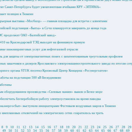
ект Санкт-Петербурга будет укомплектован ячейками КРУ «ЭЛТИМА»
вает позиции в Тюмени
ерьерная выставка «Мосбилд» — главная площадка для встречи с клиентами
пийской подстанция «Бытха» в Сочи планируется завершить до конца года
ЭС продолжит ОАО «Балтийский завод»
-410 на Краснодарской ТЭЦ выходит на финишную прямую
ынке инжиниринговых услуг для нефтегазовой отрасли
ь для защиты от электромагнитных помех с запатентованным треугольным профилем
ных заказчиков и дилеров Ярославского электромашиностроительного завода по итогам сот
зорного органа STUK посетил Кризисный Центр Концерна «Росэнергоатом»
работы на подстанции 500 кВ Бескудниково
работаны
ым оборудованием производства «Силовых машин» вышло в Белое море
еспечить бесперебойную работу электроустановок на время паводка
ьэнергосбыт» выступили инициаторами Фестиваля воздушных шаров в Тюмени
 внеплановых отключений на электрических сетях сократилось на треть
8
9
10
11
12
13
14
15
16
17
18
19
20
21
22
23
24
25
26
27
28
29
49
50
51
52
53
54
55
56
57
58
59
60
61
62
63
64
65
66
67
68
69