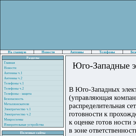
На главную
Новости
Антенны
Телефоны
Без
Разделы
Юго-Западные э
Главная
Новости
Антенны ч.1
Антенны ч.2
Телефоны ч.1
В Юго-Западных элек
Телефоны ч.2
Телефоны - защита
(управляющая компан
Безопасность
распределительная се
Металлоискатели
Электричество ч.1
готовности к прохожд
Электричество ч.2
Микросхемы
к оценке готов ности
Измерительные устройства
в зоне ответственнос
Полезные сайты