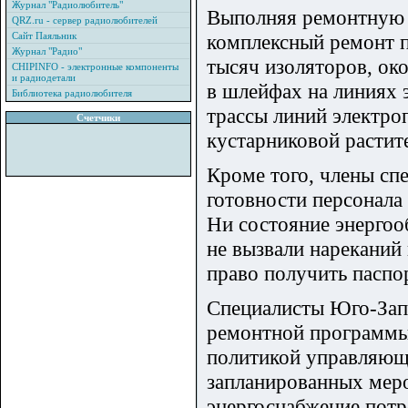
Журнал "Радиолюбитель"
Выполняя ремонтную 
QRZ.ru - сервер радиолюбителей
Сайт Паяльник
комплексный ремонт п
Журнал "Радио"
тысяч изоляторов, ок
CHIPINFO - электронные компоненты
и радиодетали
в шлейфах на линиях 
Библиотека радиолюбителя
трассы линий электроп
Счетчики
кустарниковой растит
Кроме того, члены сп
готовности персонала
Ни состояние энергоо
не вызвали нареканий
право получить паспо
Специалисты Юго-Запа
ремонтной программы 
политикой управляю
запланированных меро
энергоснабжение потр