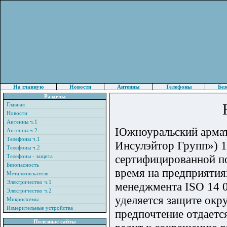
На главную
Новости
Антенны
Телефоны
Без
Разделы
Главная
Новости
Антенны ч.1
Южноуральский армат
Антенны ч.2
Телефоны ч.1
Инсулэйтор Групп») 1
Телефоны ч.2
сертифицированной по
Телефоны - защита
Безопасность
время на предприятия
Металлоискатели
Электричество ч.1
менеджмента ISO 14 0
Электричество ч.2
уделяется защите ок
Микросхемы
Измерительные устройства
предпочтение отдаетс
Полезные сайты