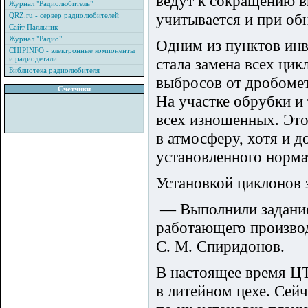
ведут к сокращению в
Журнал "Радиолюбитель"
учитывается и при об
QRZ.ru - сервер радиолюбителей
Сайт Паяльник
Журнал "Радио"
Одним из пунктов инв
CHIPINFO - электронные компоненты
и радиодетали
стала замена всех ци
Библиотека радиолюбителя
выбросов от дробомет
Счетчики
На участке обрубки и
всех изношенных. Это
в атмосферу, хотя и д
установленного норма
Установкой циклонов 
— Выполнили задание 
работающего производ
С. М. Спиридонов.
В настоящее время Ц
в литейном цехе. Сейч