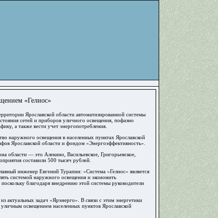
ещением «Гелиос»
рритории Ярославской области автоматизированной системы
стояния сетей и приборов уличного освещения, пофазно
фику, а также вести учет энергопотребления.
ство наружного освещения в населенных пунктах Ярославской
рифов Ярославской области и фондом «Энергоэффективность».
на области — это Алекино, Васильевское, Григорьевское,
оприятия составили 500 тысяч рублей.
авный инженер Евгений Турапин: «Система «Гелиос» является
лять системой наружного освещения и экономить
поскольку благодаря внедрению этой системы руководители
з актуальных задач «Ярэнерго». В связи с этим энергетики
ие уличным освещением населенных пунктов Ярославской