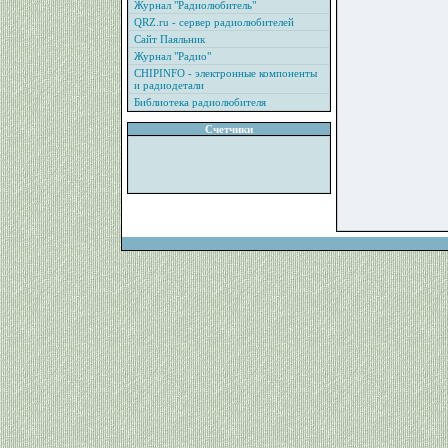
Журнал "Радиолюбитель"
QRZ.ru - сервер радиолюбителей
Сайт Паяльник
Журнал "Радио"
CHIPINFO - электронные компоненты
и радиодетали
Библиотека радиолюбителя
Счетчики