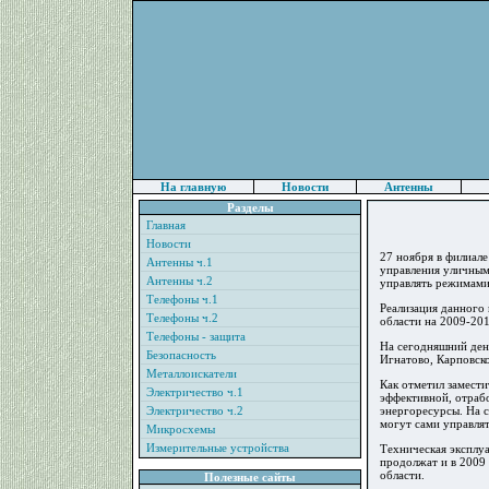
На главную
Новости
Антенны
Разделы
Главная
Новости
27 ноября в филиал
Антенны ч.1
управления уличным
Антенны ч.2
управлять режимами 
Телефоны ч.1
Реализация данного
Телефоны ч.2
области на 2009-201
Телефоны - защита
На сегодняшний день
Безопасность
Игнатово, Карповско
Металлоискатели
Как отметил замест
Электричество ч.1
эффективной, отраб
Электричество ч.2
энергоресурсы. На 
могут сами управля
Микросхемы
Измерительные устройства
Техническая эксплуа
продолжат и в 2009
области.
Полезные сайты