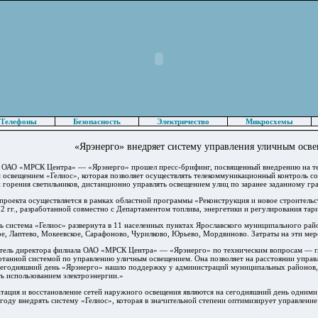
Телефоны
Безопасность
Электричество
Микросхемы
«Ярэнерго» внедряет систему управления уличным осв
е ОАО «МРСК Центра» — «Ярэнерго» прошел пресс-брифинг, посвященный внедрению на те
 освещением «Гелиос», которая позволяет осуществлять телекоммуникационный контроль со
горения светильников, дистанционно управлять освещением улиц по заранее заданному гра
 проекта осуществляется в рамках областной программы «Реконструкция и новое строитель
2 гг., разработанной совместно с Департаментом топлива, энергетики и регулирования та
 система «Гелиос» развернута в 11 населенных пунктах Ярославского муниципального райо
е, Лаптево, Мокеевское, Сарафоново, Чурилково, Юрьево, Мордвиново. Затраты на эти мер
итель директора филиала ОАО «МРСК Центра» — «Ярэнерго» по техническим вопросам — гл
отанной системой по управлению уличным освещением. Она позволяет на расстоянии управ
сегодняшний день «Ярэнерго» нашло поддержку у администраций муниципальных районов, 
ть использованием электроэнергии.»
тация и восстановление сетей наружного освещения являются на сегодняшний день одними и
 году внедрять систему «Гелиос», которая в значительной степени оптимизирует управлен