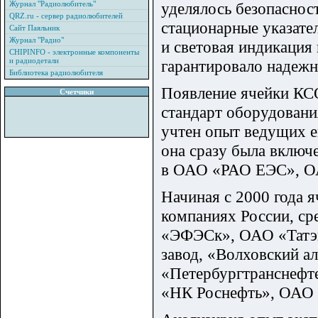
Журнал "Радиолюбитель"
уделялось безопаснос
QRZ.ru - сервер радиолюбителей
стационарные указате
Сайт Паяльник
Журнал "Радио"
и световая индикация
CHIPINFO - электронные компоненты
и радиодетали
гарантировало надежн
Библиотека радиолюбителя
Появление ячейки КСО
Счетчики
стандарт оборудования
учтен опыт ведущих 
она сразу была включ
в ОАО «РАО ЕЭС», О
Начиная с 2000 года 
компаниях России, с
«ЭФЭСк», ОАО «Татэн
завод, «Волховский 
«Петербургтранснефт
«НК Роснефть», ОАО 