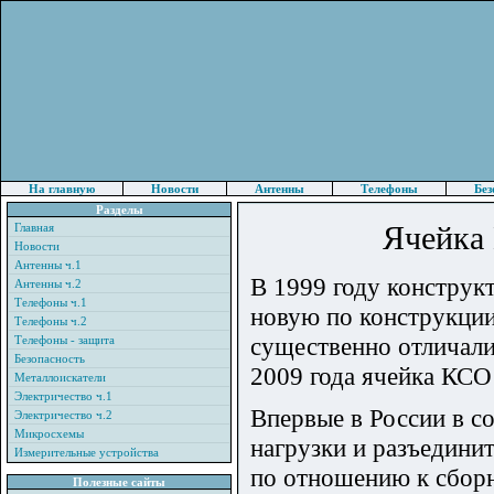
На главную
Новости
Антенны
Телефоны
Без
Разделы
Ячейка
Главная
Новости
Антенны ч.1
В 1999 году констру
Антенны ч.2
Телефоны ч.1
новую по конструкции
Телефоны ч.2
существенно отличали
Телефоны - защита
Безопасность
2009 года ячейка КСО
Металлоискатели
Электричество ч.1
Впервые в России в с
Электричество ч.2
Микросхемы
нагрузки и разъедини
Измерительные устройства
по отношению к сбор
Полезные сайты