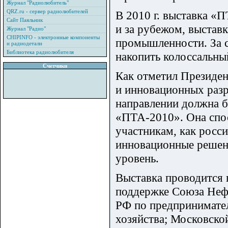
Журнал "Радиолюбитель"
QRZ.ru - сервер радиолюбителей
В 2010 г. выставка «
Сайт Паяльник
и за рубежом, выстав
Журнал "Радио"
CHIPINFO - электронные компоненты
промышленности. За с
и радиодетали
Библиотека радиолюбителя
накопить колоссальны
Счетчики
Как отметил Президе
и инновационных разр
направлении должна б
«ПТА-2010». Она спос
участникам, как росс
инновационные решени
уровень.
Выставка проводится
поддержке Союза Неф
РФ по предпринимател
хозяйства; Московск