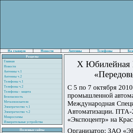
На главную
Новости
Антенны
Телефоны
Без
Разделы
X Юбилейная 
Главная
Новости
«Передов
Антенны ч.1
Антенны ч.2
Телефоны ч.1
С 5 по 7 октября 2010
Телефоны ч.2
Телефоны - защита
промышленной автома
Безопасность
Международная Специ
Металлоискатели
Электричество ч.1
Автоматизации. ПТА-
Электричество ч.2
Микросхемы
«Экспоцентр» на Крас
Измерительные устройства
Организатор: ЗАО 
Полезные сайты