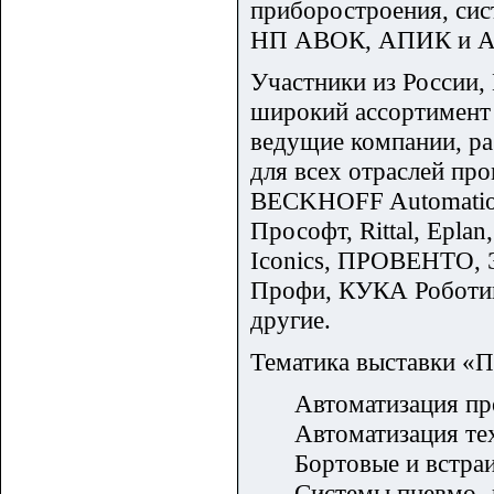
приборостроения, сис
НП АВОК, АПИК и Асс
Участники из России
широкий ассортимент 
ведущие компании, р
для всех отраслей п
BECKHOFF Automation, 
Прософт, Rittal, Epla
Iconics, ПРОВЕНТО, Э
Профи, КУКА Роботик
другие.
Тематика выставки «
Автоматизация п
Автоматизация те
Бортовые и встра
Системы пневмо- 