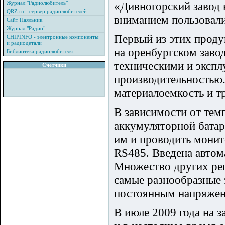
Журнал "Радиолюбитель"
«Дивногорский завод
QRZ.ru - сервер радиолюбителей
вниманием пользовали
Сайт Паяльник
Журнал "Радио"
Первый из этих прод
CHIPINFO - электронные компоненты
и радиодетали
на оренбургском зав
Библиотека радиолюбителя
техническими и экспл
Счетчики
производительностью.
материалоемкость и тр
В зависимости от тем
аккумуляторной батар
им и проводить мони
RS485. Введена автом
Множество других ре
самые разнообразные 
постоянным напряжен
В июле 2009 года на 