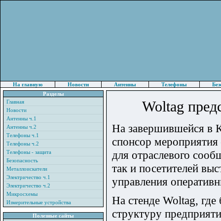
На главную
Новости
Антенны
Телефоны
Без
Разделы
Woltag пред
Главная
Новости
Антенны ч.1
На завершившейся в К
Антенны ч.2
Телефоны ч.1
спонсор мероприятия
Телефоны ч.2
для отраслевого сооб
Телефоны - защита
Безопасность
так и посетителей вы
Металлоискатели
Электричество ч.1
управления оператив
Электричество ч.2
Микросхемы
На стенде Woltag, гд
Измерительные устройства
структуру предприяти
Полезные сайты