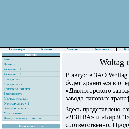
На главную
Новости
Антенны
Телефоны
Без
Разделы
Woltag 
Главная
Новости
Антенны ч.1
В августе ЗАО Woltag
Антенны ч.2
Телефоны ч.1
будет храниться в оп
Телефоны ч.2
«Дивногорского заво
Телефоны - защита
Безопасность
завода силовых транс
Металлоискатели
Электричество ч.1
Здесь представлено с
Электричество ч.2
Микросхемы
«ДЗНВА» и «БирЗСТ» 
Измерительные устройства
соответственно. Прод
Полезные сайты