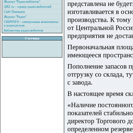
Журнал "Радиолюбитель"
представлена не будет
QRZ.ru - сервер радиолюбителей
изготавливается в осн
Сайт Паяльник
Журнал "Радио"
производства. К тому 
CHIPINFO - электронные компоненты
и радиодетали
от Центральной Росси
Библиотека радиолюбителя
предприятия не доста
Счетчики
Первоначальная площад
имеющееся пространст
Пополнение запасов пр
отгрузку со склада, т
с завода.
В настоящее время скл
«Наличие постоянного
показателей стабильн
директор Торгового д
определенном резерве