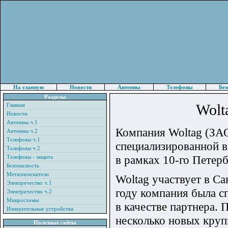
На главную
Новости
Антенны
Телефоны
Без
Разделы
Wolt
Главная
Новости
Антенны ч.1
Компания Woltag (ЗАО
Антенны ч.2
Телефоны ч.1
специализированной 
Телефоны ч.2
в рамках 10-го Пете
Телефоны - защита
Безопасность
Металлоискатели
Woltag участвует в С
Электричество ч.1
году компания была с
Электричество ч.2
Микросхемы
в качестве партнера.
Измерительные устройства
несколько новых круп
Полезные сайты