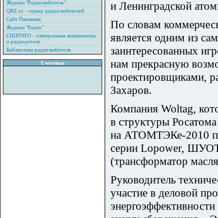
Журнал "Радиолюбитель"
и Ленинградской атом
QRZ.ru - сервер радиолюбителей
Сайт Паяльник
По словам коммерческ
Журнал "Радио"
является одним из са
CHIPINFO - электронные компоненты
и радиодетали
заинтересованных игр
Библиотека радиолюбителя
нам прекрасную возмо
Счетчики
проектировщиками, р
Захаров.
Компания Woltag, кот
в структуры Росатома
на АТОМТЭКе-2010 пре
серии Lopower, ШУОТ
(трансформатор масл
Руководитель технич
участие в деловой п
энергоэффективности 