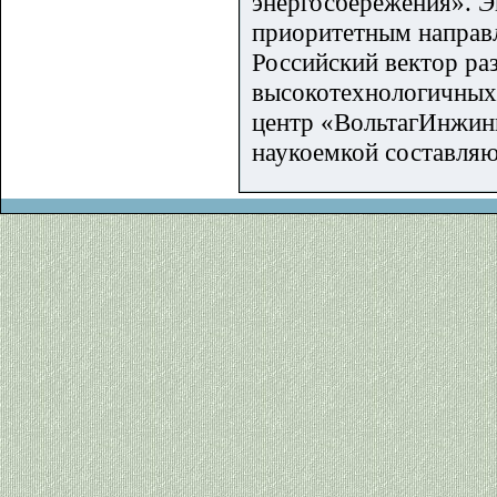
энергосбережения». Э
приоритетным направл
Российский вектор раз
высокотехнологичных
центр «ВольтагИнжини
наукоемкой составляю