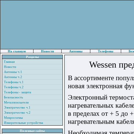
На главную
Новости
Антенны
Телефоны
Без
Разделы
Wessen пре
Главная
Новости
Антенны ч.1
В ассортименте попул
Антенны ч.2
Телефоны ч.1
новая электронная фу
Телефоны ч.2
Телефоны - защита
Электронный термоста
Безопасность
Металлоискатели
нагревательных кабел
Электричество ч.1
в пределах от + 5 до 
Электричество ч.2
Микросхемы
нагревательным кабел
Измерительные устройства
Полезные сайты
Необходимая температ