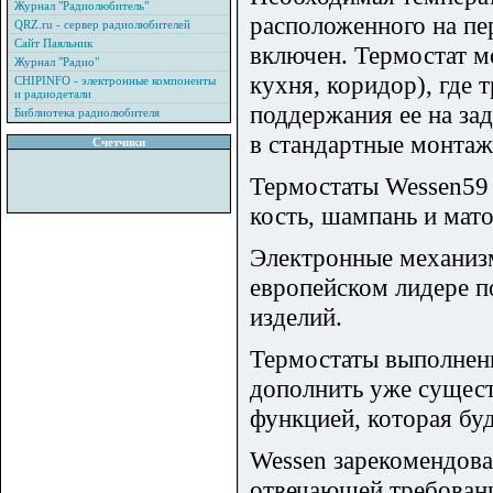
Журнал "Радиолюбитель"
расположенного на пер
QRZ.ru - сервер радиолюбителей
Сайт Паяльник
включен. Термостат м
Журнал "Радио"
кухня, коридор), где
CHIPINFO - электронные компоненты
и радиодетали
поддержания ее на за
Библиотека радиолюбителя
в стандартные монтаж
Счетчики
Термостаты Wessen59 
кость, шампань и мат
Электронные механизм
европейском лидере п
изделий.
Термостаты выполнены
дополнить уже сущес
функцией, которая буд
Wessen зарекомендова
отвечающей требован