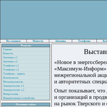
На главную
Новости
Антенны
Телефоны
Без
Разделы
Выстав
Главная
Новости
Антенны ч.1
«Новое в энергосбер
Антенны ч.2
Телефоны ч.1
«Максимум-Информ» по
Телефоны ч.2
межрегиональной акц
Телефоны - защита
Безопасность
и авторитетных специ
Металлоискатели
Электричество ч.1
Опыт показывает, что
Электричество ч.2
Микросхемы
и организаций в прод
Измерительные устройства
на рынок Тверского и 
Полезные сайты