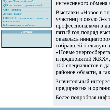
Журнал "Радиолюбитель"
интенсивного обмена 
QRZ.ru - сервер радиолюбителей
Сайт Паяльник
Выставки «Новое в эн
Журнал "Радио"
участниц и около 3-х 
CHIPINFO - электронные компоненты
и радиодетали
профессионалами в да
Библиотека радиолюбителя
пятый год подряд вы
Счетчики
оказалась инициаторо
собравшей большую ау
«Новые энергосберег
и предприятий ЖКХ», 
100 специалистов в д
районов области, а та
Значительный интерес
предприятия и органи
Более подробная инфо