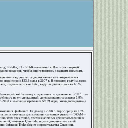
g, Toshiba, TI и STMicroelectronics. Все игроки первой
редили вендоров, чтобы они готовились к худшим временам.
щие шестнадцать лет, лидером вновь стала американская
по сравнению с $33,8 млрд в 2007 г. В прошлом году на долю
и, отделившегося от Intel, выручка увеличилась на 6,5%,
 Доля корейской Samsung сократилась по сравнению с 2007 г. на
рейтинга почти двукратный: доля компании составила 6,8%.
В 2008 г. компания заработала $9,79 млрд, заняв долю рынка в
омпания Qualcomm. Ее доход в 2008 г. вырос сразу на 15%.
дения цен в ключевых для компании сегментах рынка — DRAM—
нно этих двух типов, предназначенных для использования в
омпаний, немецкая Qimonda, подала документы о своей
ии Infineon Technologies и правительства Саксонии.