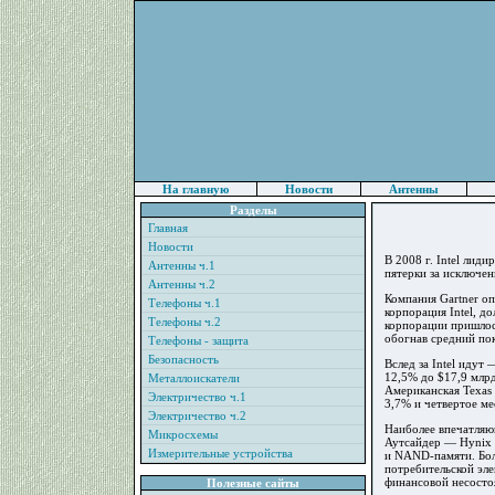
На главную
Новости
Антенны
Разделы
Главная
Новости
В 2008 г. Intel лид
Антенны ч.1
пятерки за исключе
Антенны ч.2
Компания Gartner оп
Телефоны ч.1
корпорация Intel, д
Телефоны ч.2
корпорации пришлось
обогнав средний пок
Телефоны - защита
Безопасность
Вслед за Intel идут
12,5% до $17,9 млрд
Металлоискатели
Американская Texas 
Электричество ч.1
3,7% и четвертое ме
Электричество ч.2
Наиболее впечатляю
Микросхемы
Аутсайдер — Hynix 
Измерительные устройства
и NAND-памяти. Бол
потребительской эле
финансовой несостоя
Полезные сайты