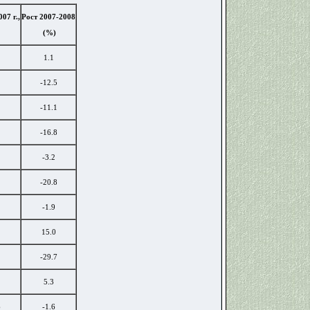
07 г.,
Рост 2007-2008
(%)
1.1
-12.5
-11.1
-16.8
-3.2
-20.8
-1.9
15.0
-29.7
5.3
6
-1.6