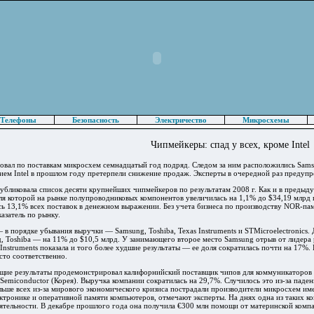
Телефоны
Безопасность
Электричество
Микросхемы
Чипмейкеры: спад у всех, кроме Intel
ировал по поставкам микросхем семнадцатый год подряд. Следом за ним расположились Samsun
нием Intel в прошлом году претерпели снижение продаж. Эксперты в очередной раз предуп
убликовала список десяти крупнейших чипмейкеров по результатам 2008 г. Как и в предыду
оля которой на рынке полупроводниковых компонентов увеличилась на 1,1% до $34,19 млрд 
 13,1% всех поставок в денежном выражении. Без учета бизнеса по производству NOR-памят
азатель по рынку.
 — в порядке убывания выручки — Samsung, Toshiba, Texas Instruments и STMicroelectronics.
, Toshiba — на 11% до $10,5 млрд. У занимающего второе место Samsung отрыв от лидера 
Instruments показала и того более худшие результаты — ее доля сократилась почти на 17%. 
сто соответственно.
щие результаты продемонстрировал калифорнийский поставщик чипов для коммуникаторов к
Semiconductor (Корея). Выручка компании сократилась на 29,7%. Случилось это из-за па
ьше всех из-за мирового экономического кризиса пострадали производители микросхем име
ктронике и оперативной памяти компьютеров, отмечают эксперты. На днях одна из таких к
тельности. В декабре прошлого года она получила €300 млн помощи от материнской компан