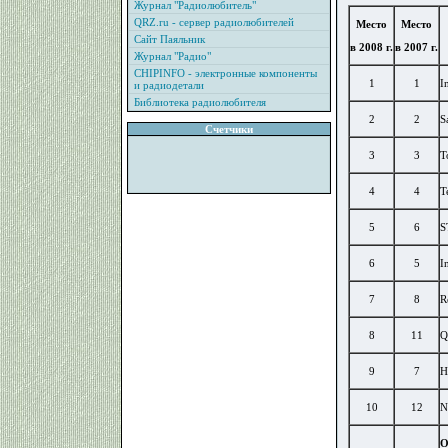
Журнал "Радиолюбитель"
QRZ.ru - сервер радиолюбителей
Место
Место
Сайт Паяльник
в 2008 г.
в 2007 г.
Журнал "Радио"
CHIPINFO - электронные компоненты
1
1
I
и радиодетали
Библиотека радиолюбителя
2
2
S
Счетчики
3
3
T
4
4
T
5
6
S
6
5
I
7
8
R
8
11
Q
9
7
H
10
12
N
О