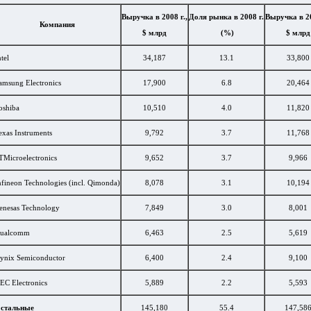
Выручка в 2008 г.,
Доля рынка в 2008 г.
Выручка в 20
Компания
$ млрд
(%)
$ млрд
ntel
34,187
13.1
33,800
amsung Electronics
17,900
6.8
20,464
oshiba
10,510
4.0
11,820
exas Instruments
9,792
3.7
11,768
TMicroelectronics
9,652
3.7
9,966
nfineon Technologies (incl. Qimonda)
8,078
3.1
10,194
enesas Technology
7,849
3.0
8,001
ualcomm
6,463
2.5
5,619
ynix Semiconductor
6,400
2.4
9,100
EC Electronics
5,889
2.2
5,593
стальные
145,180
55.4
147,58