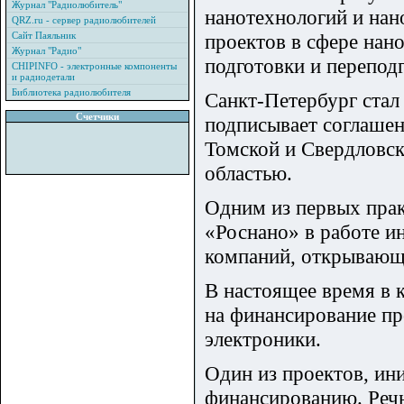
Журнал "Радиолюбитель"
нанотехнологий и нан
QRZ.ru - сервер радиолюбителей
Сайт Паяльник
проектов в сфере нан
Журнал "Радио"
подготовки и перепод
CHIPINFO - электронные компоненты
и радиодетали
Библиотека радиолюбителя
Санкт-Петербург стал
Счетчики
подписывает соглашен
Томской и Свердловск
областью.
Одним из первых прак
«Роснано» в работе 
компаний, открывающе
В настоящее время в 
на финансирование пр
электроники.
Один из проектов, ин
финансированию. Речь