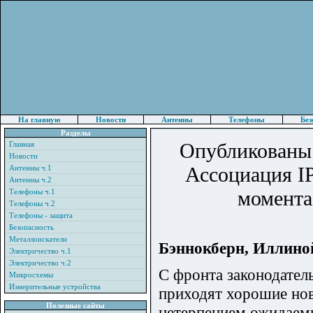
На главную
Новости
Антенны
Телефоны
Без
Разделы
Опубликованы 
Главная
Новости
Ассоциация IP
Антенны ч.1
Антенны ч.2
момента
Телефоны ч.1
Телефоны ч.2
Телефоны - защита
Безопасность
Металлоискатели
Бэннокберн, Иллин
Электричество ч.1
Электричество ч.2
С фронта законодател
Микросхемы
Измерительные устройства
приходят хорошие нов
Полезные сайты
нетерпением ожидаемы