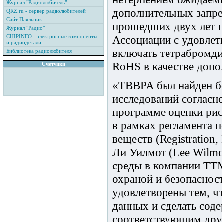
Журнал "Радиолюбитель"
дополнительных запре
QRZ.ru - сервер радиолюбителей
Сайт Паяльник
прошедших двух лет 
Журнал "Радио"
CHIPINFO - электронные компоненты
Ассоциации с удовлет
и радиодетали
включать тетрабромди
Библиотека радиолюбителя
RoHS в качестве допо
Счетчики
«TBBPA был найден бе
исследований соглас
программе оценки риск
в рамках регламента 
веществ (Registration,
Ли Уилмот (Lee Wilmo
среды в компании TTM
охраной и безопаснос
удовлетворены тем, ч
данных и сделать сод
соответствующим дру