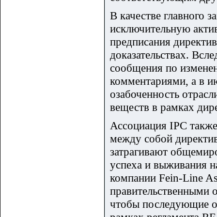
В качестве главного 
исключительную актив
предписания директи
доказательствах. Всл
сообщения по изменен
комментариями, а в ию
озабоченность отрас
веществ в рамках ди
Ассоциация IPC также
между собой директ
затрагивают общемиро
успеха и выживания на
компании Fein-Line As
правительственными о
чтобы последующие ог