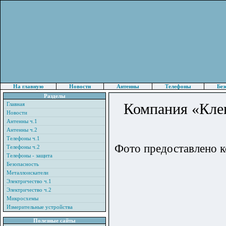
На главную
Новости
Антенны
Телефоны
Без
Разделы
Компания «Клев
Главная
Новости
Антенны ч.1
Антенны ч.2
Телефоны ч.1
Фото предоставлено 
Телефоны ч.2
Телефоны - защита
Безопасность
Металлоискатели
Электричество ч.1
Электричество ч.2
Микросхемы
Измерительные устройства
Полезные сайты