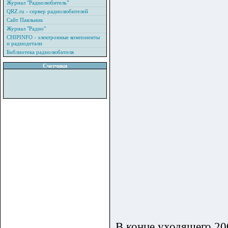
Журнал "Радиолюбитель"
QRZ.ru - сервер радиолюбителей
Сайт Паяльник
Журнал "Радио"
CHIPINFO - электронные компоненты
и радиодетали
Библиотека радиолюбителя
Счетчики
В конце уходящего 20