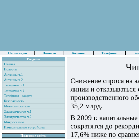
На главную
Новости
Антенны
Телефоны
Без
Разделы
Чи
Главная
Новости
Антенны ч.1
Снижение спроса на э
Антенны ч.2
Телефоны ч.1
линии и отказываться 
Телефоны ч.2
производственного об
Телефоны - защита
Безопасность
35,2 млрд.
Металлоискатели
Электричество ч.1
В 2009 г. капитальны
Электричество ч.2
Микросхемы
сократятся до рекордн
Измерительные устройства
17,6% ниже по сравнен
Полезные сайты