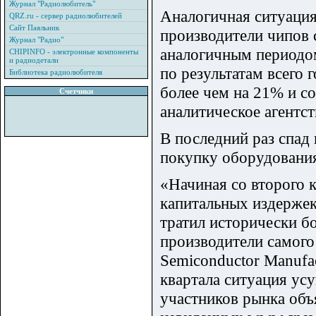
Журнал "Радиолюбитель"
Аналогичная ситуация 
QRZ.ru - сервер радиолюбителей
Сайт Паяльник
производители чипов 
Журнал "Радио"
аналогичным периодом
CHIPINFO - электронные компоненты
и радиодетали
по результатам всего 
Библиотека радиолюбителя
более чем на 21% и со
Счетчики
аналитическое агентств
В последний раз спад 
покупку оборудования
«Начиная со второго 
капитальных издержек
тратил исторически б
производители самого
Semiconductor Manufac
квартала ситуация усу
участников рынка объ