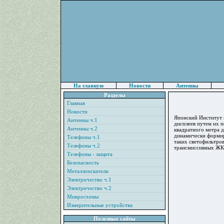
На главную
Новости
Антенны
Разделы
Главная
Новости
Японский Институт и
Антенны ч.1
дисплеев путем их 
Антенны ч.2
квадратного метра 
динамически формир
Телефоны ч.1
таких светофильтров
Телефоны ч.2
трансмиссивных ЖК
Телефоны - защита
Безопасность
Металлоискатели
Электричество ч.1
Электричество ч.2
Микросхемы
Измерительные устройства
Полезные сайты