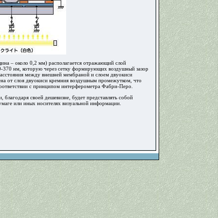
ина – около 0,2 мм) располагается отражающий слой
10-370 нм, которую через сетку формирующих воздушный зазор
 расстояния между внешней мембраной и слоем двуокиси
ена от слоя двуокиси кремния воздушным промежутком, что
в соответствии с принципом интерферометра Фабри-Перо.
, благодаря своей дешевизне, будет представлять собой
умаге или иных носителях визуальной информации.