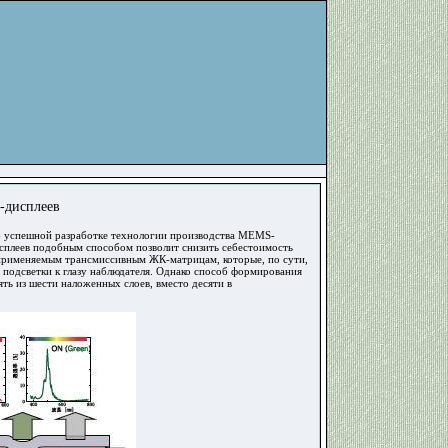
-дисплеев
и об успешной разработке технологии производства MEMS-
исплеев подобным способом позволит снизить себестоимость
применяемым трансмиссивным ЖК-матрицам, которые, по сути,
подсветки к глазу наблюдателя. Однако способ формирования
ть из шести наложенных слоев, вместо десяти в