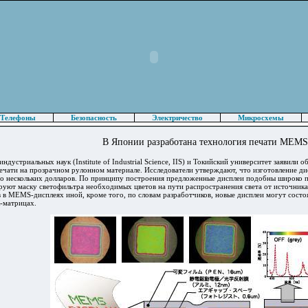
Телефоны
Безопасность
Электричество
Микросхемы
В Японии разработана технология печати MEMS
ндустриальных наук (Institute of Industrial Science, IIS) и Токийский университет заявил
печати на прозрачном рулонном материале. Исследователи утверждают, что изготовление д
до нескольких долларов. По принципу построения предложенные дисплеи подобны широко 
уют маску светофильтра необходимых цветов на пути распространения света от источника 
 в MEMS-дисплеях иной, кроме того, по словам разработчиков, новые дисплеи могут состоя
-матрицах.