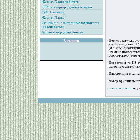
Журнал "Радиолюбитель"
QRZ.ru - сервер радиолюбителей
Сайт Паяльник
Журнал "Радио"
CHIPINFO - электронные компоненты
и радиодетали
Библиотека радиолюбителя
Счетчики
Последовательность
алюминия (около 12
(0,6 мкм) диэлектр
кремния посредство
соответствует сером
Представители IIS о
выгодную альтернат
Информация с сайта 
Автор оригинального
заказать evoque
в пр