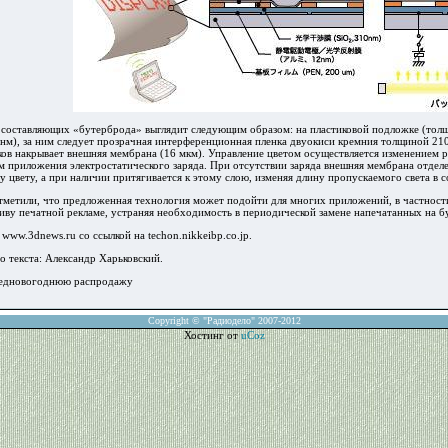
 составляющих «бутерброда» выглядит следующим образом: на пластиковой подложке (толщ
 нм), за ним следует прозрачная интерференционная пленка двуокиси кремния толщиной 2
иков накрывает внешняя мембрана (16 мкм). Управление цветом осуществляется изменением
м приложения электростатического заряда. При отсутствии заряда внешняя мембрана отдел
у цвету, а при наличии притягивается к этому слою, изменяя длину пропускаемого света 
тметили, что предложенная технология может подойти для многих приложений, в частности
иву печатной рекламе, устраняя необходимость в периодической замене напечатанных на б
www.3dnews.ru со ссылкой на techon.nikkeibp.co.jp.
 текста: Александр Харьковский.
едновогоднюю распродажу
Copyright © "Радиодело" 2007-2012
Хостинг от
uCoz