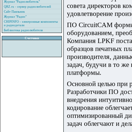
Журнал "Радиолюбитель"
совета директоров ко
QRZ.ru - сервер радиолюбителей
Сайт Паяльник
удовлетворение прои
Журнал "Радио"
CHIPINFO - электронные компоненты
ПО CircuitCAM форми
и радиодетали
Библиотека радиолюбителя
оборудованием, прео
Счетчики
Компания LPKF постав
образцов печатных пла
производителя, данн
задач, будучи в то ж
платформы.
Основной целью при р
Разработчики ПО дост
внедрения интуитивно
кодирование облегчае
оптимизированный ди
задач облегчают и де