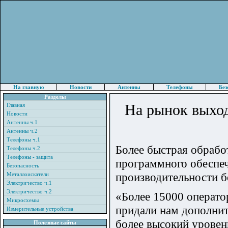
На главную
Новости
Антенны
Телефоны
Без
Разделы
На рынок выход
Главная
Новости
Антенны ч.1
Антенны ч.2
Телефоны ч.1
Более быстрая обрабо
Телефоны ч.2
Телефоны - защита
программного обеспе
Безопасность
производительности б
Металлоискатели
Электричество ч.1
Электричество ч.2
«Более 15000 операт
Микросхемы
придали нам дополнит
Измерительные устройства
более высокий уровен
Полезные сайты