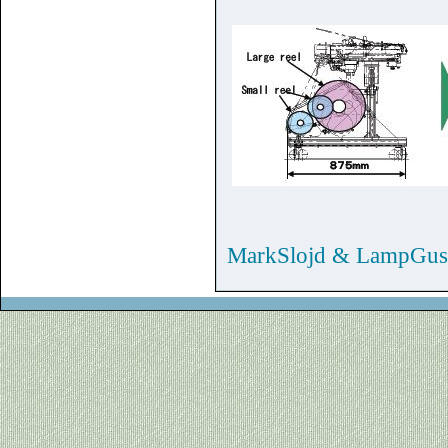
MarkSlojd & LampGus