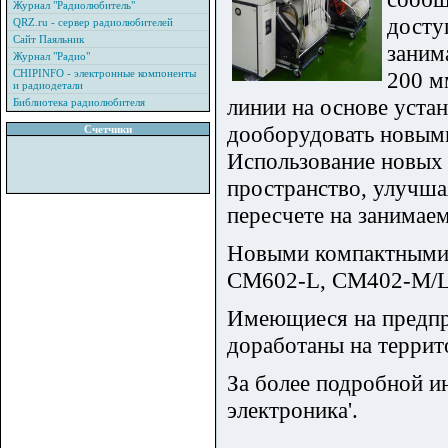
Журнал "Радиолюбитель"
досту
QRZ.ru - сервер радиолюбителей
Сайт Паяльник
заним
Журнал "Радио"
CHIPINFO - электронные компоненты
200 м
и радиодетали
линии на основе уста
Библиотека радиолюбителя
дооборудовать новым
Счетчики
Использование новых 
пространство, улучша
пересчете на занимае
Новыми компактными 
CM602-L, CM402-M/L
Имеющиеся на предпри
доработаны на террит
За более подробной и
электроника'.