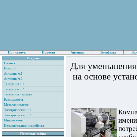
На главную
Новости
Антенны
Телефоны
Без
Разделы
Для уменьшения
Главная
Новости
на основе уста
Антенны ч.1
Антенны ч.2
Телефоны ч.1
Телефоны ч.2
Телефоны - защита
Безопасность
Металлоискатели
Электричество ч.1
Комп
Электричество ч.2
имени
Микросхемы
Измерительные устройства
потре
Полезные сайты
сообщ