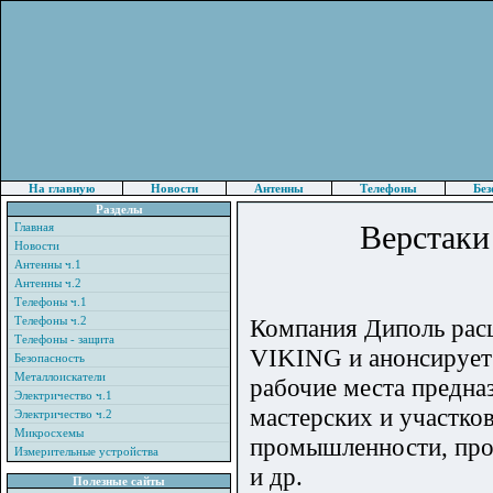
На главную
Новости
Антенны
Телефоны
Без
Разделы
Верстаки
Главная
Новости
Антенны ч.1
Антенны ч.2
Телефоны ч.1
Телефоны ч.2
Компания Диполь рас
Телефоны - защита
VIKING и анонсирует 
Безопасность
Металлоискатели
рабочие места предна
Электричество ч.1
мастерских и участко
Электричество ч.2
Микросхемы
промышленности, про
Измерительные устройства
и др.
Полезные сайты