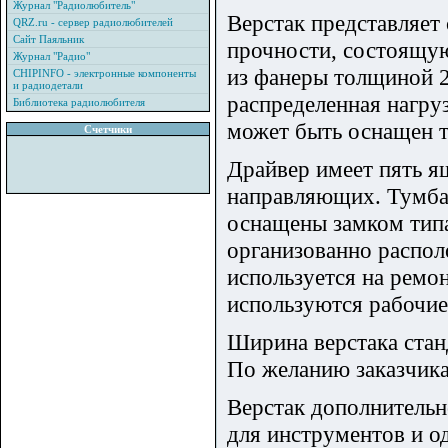
Журнал "Радиолюбитель"
Верстак представляет
QRZ.ru - сервер радиолюбителей
Сайт Паяльник
прочности, состоящу
Журнал "Радио"
из фанеры толщиной 
CHIPINFO - электронные компоненты
и радиодетали
распределенная нагруз
Библиотека радиолюбителя
может быть оснащен т
Счетчики
Драйвер имеет пять я
направляющих. Тумба
оснащены замком типа
организованно распол
используется на ремо
используются рабочие
Ширина верстака станд
По желанию заказчика
Верстак дополнительн
для инструментов и о