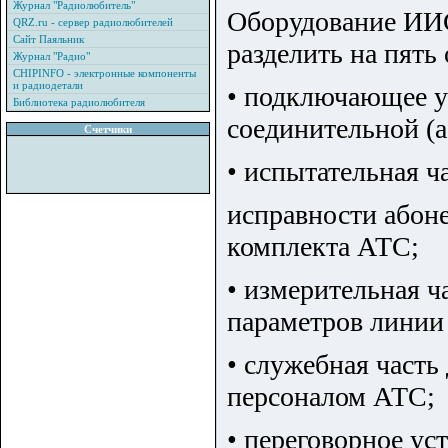
Журнал "Радиолюбитель"
Оборудование ИИС
QRZ.ru - сервер радиолюбителей
Сайт Паяльник
разделить на пять
Журнал "Радио"
CHIPINFO - электронные компоненты
и радиодетали
• подключающее у
Библиотека радиолюбителя
соединительной (а
Счетчики
• испытательная ч
исправности абоне
комплекта АТС;
• измерительная ч
параметров линии 
• служебная часть
персоналом АТС;
• переговорное ус