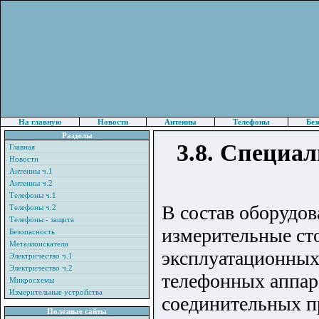
На главную
Новости
Антенны
Телефоны
Без
Разделы
3.8. Специа
Главная
Новости
Антенны ч.1
Антенны ч.2
Телефоны ч.1
В состав оборудо
Телефоны ч.2
Телефоны - защита
измерительные ст
Безопасность
Металлоискатели
эксплуатационных
Электричество ч.1
Электричество ч.2
телефонных аппар
Микросхемы
Измерительные устройства
соединительных пр
Полезные сайты