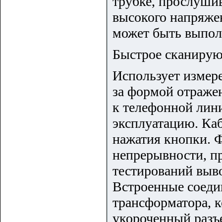
трубке, прослушив
высокого напряже
может быть выпол
Быстрое сканирую
Использует измер
за формой отраже
к телефонной лин
эксплуатацию. Ка
нажатия кнопки. 
непрерывности, пр
тестирований выво
Встроенные соеди
трансформатора, 
укороченный разъ