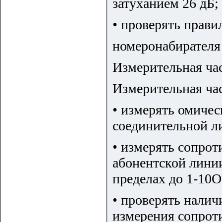
затуханием 26 дБ;
• проверять прави
номеронабирателя
Измерительная ча
Измерительная час
• измерять омиче
соединительной ли
• измерять сопро
абонентской лини
пределах до 1-10О
• проверять налич
измерения сопрот