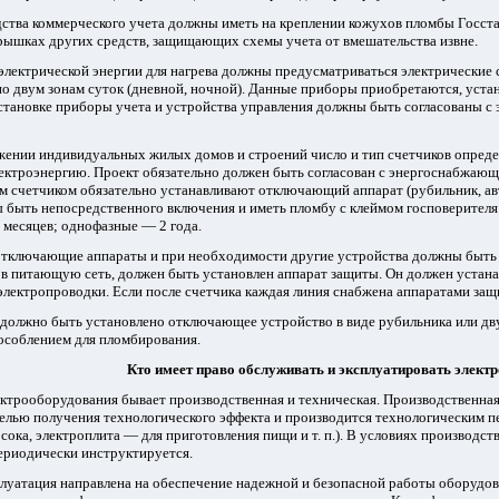
дства коммерческого учета должны иметь на креплении кожухов пломбы Госст
рышках других средств, защищающих схемы учета от вмешательства извне.
лектрической энергии для нагрева должны предусматриваться электрические 
о двум зонам суток (дневной, ночной). Данные приборы приобретаются, уста
тановке приборы учета и устройства управления
должны быть согласованы с
ении индивидуальных жилых домов и строений число и тип счетчиков определ
ектроэнергию. Проект обязательно должен быть согласован с энергоснабжающ
 счетчиком обязательно устанавливают отключающий аппарат (рубильник, авто
быть непосредственного включения и иметь пломбу с клеймом госповерителя 
месяцев; однофазные — 2 года.
отключающие аппараты и при необходимости другие устройства должны быть 
в питающую сеть, должен быть установлен аппарат защиты. Он должен устанав
 электропроводки. Если после счетчика каждая линия снабжена аппаратами защ
 должно быть установлено отключающее устройство в виде рубильника или д
особлением для пломбирования.
Кто имеет право обслуживать и эксплуатировать элект
ктрооборудования бывает производственная и техническая. Производственная
елью получения технологического эффекта и производится технологическим п
сока, электроплита — для приготовления пищи и т. п.). В условиях производств
ериодически инструктируется.
луатация направлена на обеспечение надежной и безопасной работы оборудов