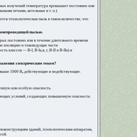
вых излучений температура превышает постоянно или
ными печами, котельные и т. п.).
тся технологическая пыль в таком количестве, что
конепроводящей пылью.
рых постоянно или в течение длительного времени
ие изоляцию и токоведущие части
лассов — B-I, В-Iа,в, г, B-II и В-IIа) и
ражения электрическим током
?
 выше 1000
В
,
действующие и недействующие.
енную или особую опасность.
дующих условий, создающих повышенную опасность:
локонструкциям зданий, технологическим аппаратам,
гой.