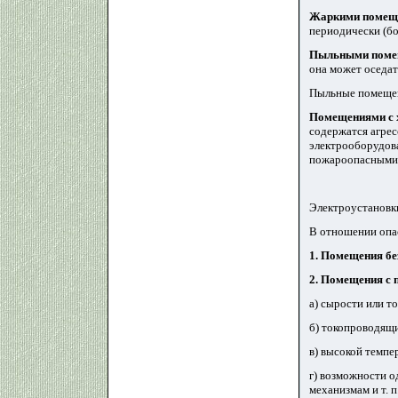
Жаркими помещ
периодически (бо
Пыльными поме
она может оседат
Пыльные помещен
Помещениями с х
содержатся агрес
электрооборудова
пожароопасными (че
Электроустановки
В отношении опа
1. Помещения бе
2. Помещения с
а) сырости или т
б) токопроводящи
в) высокой темпе
г) возможности о
механизмам и т. 