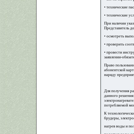
• технические па
• технические ус
При наличии указ
Представитель д
• осмотреть выпо
• проверить соот
• провести инстр
заявлении-обязат
Право пользовани
абонентской карт
наряду предприя
Для получения ра
данного решения:
электронагревате
потребляемой мо
К технологически
брудеры, электро
нагрев воды и по