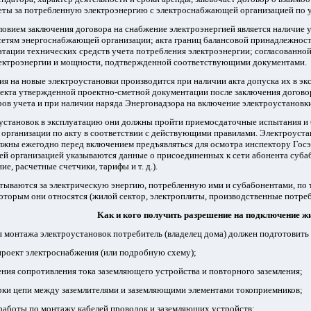
еты за потребленную электроэнергию с электроснабжающей организацией по 
овием заключения договора на снабжение электроэнергией является наличие 
сетям энергоснабжающей организации; акта границ балансовой принадлежност
атации технических средств учета потребления электроэнергии; согласованн
лектроэнергии и мощности, подтвержденной соответствующими документами.
я на новые электроустановки производится при наличии акта допуска их в эк
екта утвержденной проектно-сметной документации после заключения договор
ов учета и при наличии наряда Энергонадзора на включение электроустановки
оустановок в эксплуатацию они должны пройти приемосдаточные испытания и
организации по акту в соответствии с действующими правилами. Электроуста
должны ежегодно перед включением предъявляться для осмотра инспектору Гос
й организацией указываются данные о присоединенных к сети абонента суба
е, расчетные счетчики, тарифы и т. д.).
тываются за электрическую энергию, потребленную ими и субабонентами, по
которым они относятся (жилой сектор, электроплиты, производственные потребит
Kак и кого получить разрешение на подключение ж
 монтажа электроустановок потребитель (владелец дома) должен подготовит
проект электроснабжения (или подробную схему);
ения сопротивления тока заземляющего устройства и повторного заземления;
рки цепи между заземлителями и заземляющими элементами токоприемников;
 работы по монтажу кабелей проводок и заземляющих устройств;