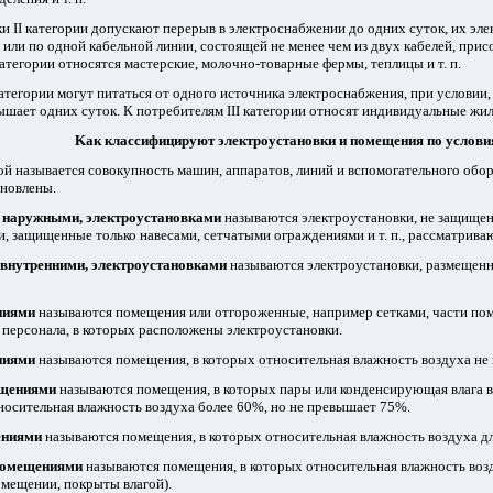
 II категории допускают перерыв в электроснабжении до одних суток, их эл
или по одной кабельной линии, состоящей не менее чем из двух кабелей, при
категории относятся мастерские, молочно-товарные фермы, теплицы и т. п.
категории могут питаться от одного источника электроснабжения, при условии
ышает одних суток. К потребителям III категории относят индивидуальные жилые
Kак классифицируют электроустановки и помещения по услов
й называется совокупность машин, аппаратов, линий и вспомогательного обо
ановлены.
 наружными, электроустановками
называются электроустановки, не защищен
, защищенные только навесами, сетчатыми ограждениями и т. п., рассматрива
внутренними, электроустановками
называются электроустановки, размещен
ниями
называются помещения или отгороженные, например сетками, части пом
персонала, в которых расположены электроустановки.
ниями
называются помещения, в которых относительная влажность воздуха не
щениями
называются помещения, в которых пары или конденсирующая влага 
тносительная влажность воздуха более 60%, но не превышает 75%.
ниями
называются помещения, в которых относительная влажность воздуха д
помещениями
называются помещения, в которых относительная влажность возду
мещении, покрыты влагой).