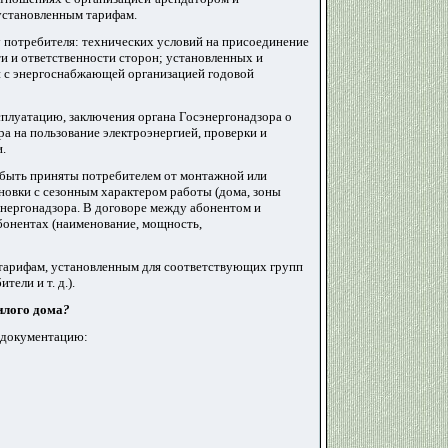
установленным тарифам.
у потребителя: технических условий на присоединение
и и ответственности сторон; установленных и
ой с энергоснабжающей организацией годовой
сплуатацию, заключения органа Госэнергонадзора о
а на пользование электроэнергией, проверки
и
.
 быть приняты потребителем от монтажной или
новки с сезонным характером работы (дома, зоны
энергонадзора. В договоре между абонентом и
бонентах (наименование, мощность,
 тарифам, установленным для соответствующих групп
ели и т. д.).
илого дома
?
ь документацию: