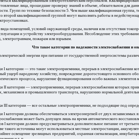
ляться квалифицированным электротехническим персоналом. Квалифицирован
отовленные лица, прошедшие проверку знаний в объеме, обязательном для да
ости. Групп по технике безопасности 5. Чем выше квалификационная группа, 
со второй квалификационной группой могут выполнять работы в недействующи
ктроустановках.
т вида помещений, условий окружающей среды, наличия или отсутствия токо
сплуатации и устройству электрооборудования. Несоблюдение этих требовани
, электротравмам, пожарам или взрывам.
Что такое категория по надежности электоснабжения и он
электрической энергии при питании от государственной энергосистемы разли
 I категории — это такие электроприемники, перерыв в электроснабжении ко
ьный ущерб народному хозяйству, повреждение дорогостоящего основного обо
огического процесса, нарушение функционирования особо важных элементов к
и II категории — электроприемники, перерыв электроснабжения которых при
, механизмов и промышленного транспорта, нарушению нормальной деятельно
 III категории — все остальные электроприемники, не подходящие под определ
 I категории должны обеспечиваться электроэнергией от двух независимых 
троснабжения может быть допущен лишь на время автоматического восстановл
в I категории должно предусматриваться дополнительное питание от третьег
тве такого источника могут использоваться местные электростанции, аккумулят
ийнее освещение зрелищных предприятий, охранная сигнализация, инкубатори
еления и т. п.