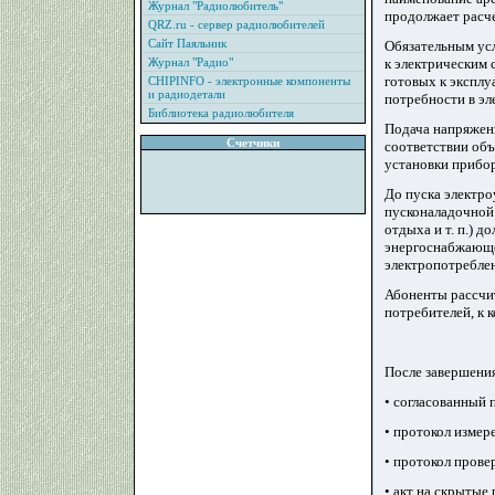
Журнал "Радиолюбитель"
продолжает расч
QRZ.ru - сервер радиолюбителей
Сайт Паяльник
Обязательным усл
Журнал "Радио"
к электрическим 
готовых к эксплу
CHIPINFO - электронные компоненты
и радиодетали
потребности в э
Библиотека радиолюбителя
Подача напряжени
Счетчики
соответствии объ
установки прибор
До пуска электр
пусконаладочной 
отдыха и т. п.) 
энергоснабжающе
электропотреблени
Абоненты рассчи
потребителей, к 
После завершения
• согласованный 
• протокол измер
• протокол прове
• акт на скрытые