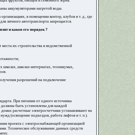
щах фруктов, овощей и семенного зерна.
аны аккумуляторами нагретой воды.
рганизациях, в помещении контор, клубов и т. д., где
для личного автотранспорта запрещается.
плит и каков его порядок
?
т места их строительства и ведомственной
 этажности;
ых школах, школах-интернатах, техникумах,
ров.
получения разрешений на подключение
андарта. При питании от одного источника
 должны быть установлены для каждой
х домах расчетные электросчетчики устанавливают на
ужд (освещение подъездов, работа лифтов и т. п.).
ования проекта с электроснабжающей организацией
ами. Техническое обслуживание данных средств
мену.