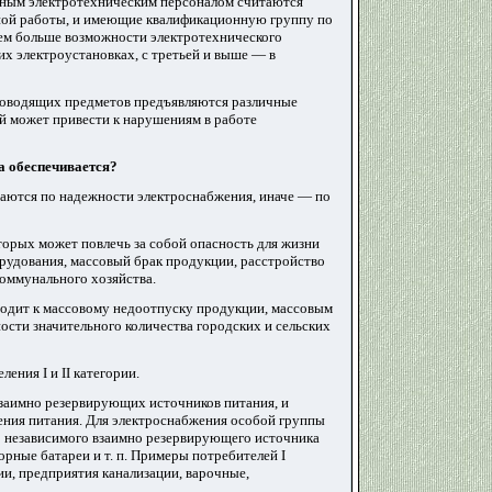
ным электротехническим персоналом считаются
нной работы, и имеющие квалификационную группу по
тем больше возможности электротехнического
х электроустановках, с третьей и выше — в
проводящих предметов предъявляются различные
й может привести к нарушениям в работе
а обеспечивается?
чаются по надежности электроснабжения, иначе — по
торых может повлечь за собой опасность для жизни
рудования, массовый брак продукции, расстройство
оммунального хозяйства.
водит к массовому недоотпуску продукции, массовым
сти значительного количества городских и сельских
ения I и II категории.
взаимно резервирующих источников питания, и
ения питания. Для электроснабжения особой группы
о независимого взаимно резервирующего источника
орные батареи и т. п. Примеры потребителей I
и, предприятия канализации, варочные,