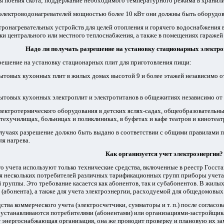
я поения скота; поддержание необходимого температурного режима в хранили
электроводонагревателей мощностью более 10 кВт они должны быть оборудов
ронагревательных устройств для целей отопления и горячего водоснабжения в о
и центрального или местного теплоснабжения, а также в помещениях гаражей 
Надо ли получать разрешение на установку стационарных электро
решение на установку стационарных плит для приготовления пищи:
бытовых кухонных плит в жилых домах высотой 9 и более этажей независимо о
бытовых кухонных электроплит и электротитанов в общежитиях независимо от
электротермического оборудования в детских яслях-садах, общеобразовательн
техучилищах, больницах и поликлиниках, в буфетах и кафе театров и кинотеат
случаях разрешение должно быть выдано в соответствии с общими правилами 
ля нагрева.
Как организуется учет электроэнергии?
о учета используют только технические средства, включенные в реестр Госст
я нескольких потребителей различных тарификационных групп приборы учета
группы. Это требование касается как абонентов, так и субабонентов. В жилы
(абонента), а также для учета электроэнергии, расходуемой для общедомовых н
ства коммерческого учета (электросчетчики, сумматоры и т. п.) после соглас
 устанавливаются потребителями (абонентами) или организациями-застройщик
 энергоснабжающая организация, она же проводит проверку и плановую их за