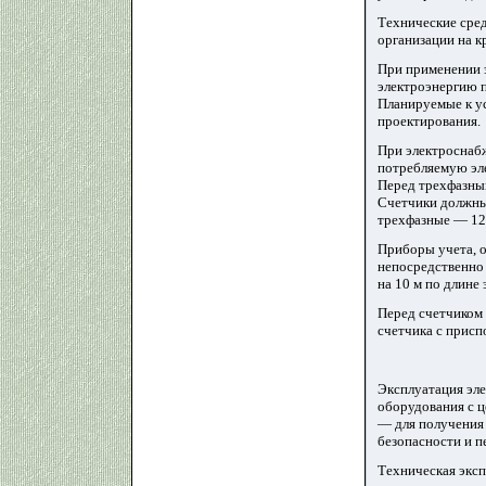
Технические сре
организации на к
При применении э
электроэнергию п
Планируемые к ус
проектирования.
При электроснабж
потребляемую эл
Перед трехфазным
Счетчики должны 
трехфазные — 12 
Приборы учета, 
непосредственно 
на 10 м по длине
Перед счетчиком
счетчика с присп
Эксплуатация эле
оборудования с ц
— для получения 
безопасности и п
Техническая эксп