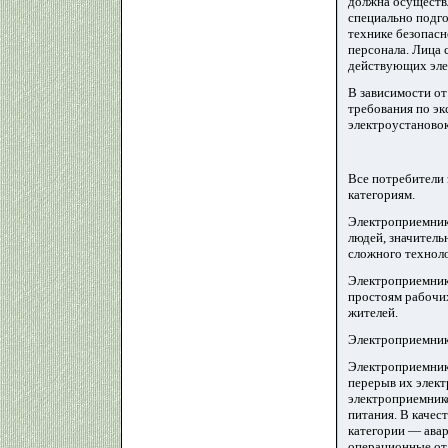
должна осуществ
специально подг
технике безопасн
персонала. Лица 
действующих эле
В зависимости о
требования по эк
электроустановок
Все потребители 
категориям.
Электроприемники
людей, значител
сложного технол
Электроприемник
простоям рабочих
жителей.
Электроприемники
Электроприемники
перерыв их элек
электроприемнико
питания. В качес
категории — авар
операционные отд