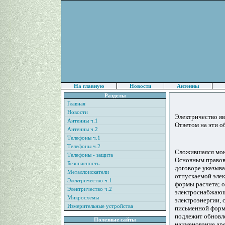
На главную
Новости
Антенны
Разделы
Главная
Новости
Электричество яв
Антенны ч.1
Ответом на эти о
Антенны ч.2
Телефоны ч.1
Телефоны ч.2
Сложившаяся моно
Телефоны - защита
Основным правов
Безопасность
договоре указыва
Металлоискатели
отпускаемой элек
Электричество ч.1
формы расчета; о
Электричество ч.2
электроснабжающе
Микросхемы
электроэнергии, 
Измерительные устройства
письменной форме
подлежит обновл
Полезные сайты
наименование аре