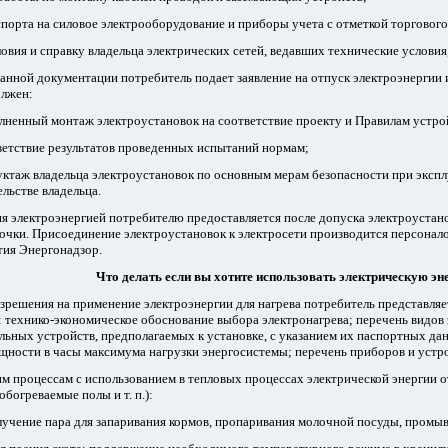
спорта на силовое электрооборудование и приборы учета с отметкой торговог
ловия и справку владельца электрических сетей, ведавших технические условия
анной документации потребитель подает заявление на отпуск электроэнергии 
олжен:
лненный монтаж электроустановок на соответствие проекту и Правилам устро
ветствие результатов проведенных испытаний нормам;
уктаж владельца электроустановок по основным мерам безопасности при экспл
ельстве владельца.
я электроэнергией потребителю предоставляется после допуска электроустано
очки. Присоединение электроустановок к электросети производится персонал
тия Энергонадзор.
Что делать если вы хотите использовать электрическую эн
зрешения на применение электроэнергии для нагрева потребитель представл
 технико-экономическое обоснование выбора электронагрева; перечень видов
льных устройств, предполагаемых к установке, с указанием их паспортных д
щности в часы максимума нагрузки энергосистемы; перечень приборов и устр
м процессам с использованием в тепловых процессах электрической энергии 
обогреваемые полы и т. п.):
лучение пара для запаривания кормов, пропаривания молочной посуды, промы