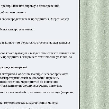
о предприятия или справку о приобретении;
, об их выполнении.
и вызов представителя предприятия Энергонадзор.
йства электроустановок;
уатации, о чем делается соответствующая запись в
вок к эксплуатации и выдачи абонентской книжки или
ом предприятия, выдавшего технические условия, по
ергию для нагрева
?
яет материалы, обосновывающие целесообразность
 электротермической технологии; перечень
анных; перечень мероприятий по снижению
ойств, контролирующих включение нагрузки.
относят местный обогрев животных и птицы (коврики,
вки молокопроводов, пастеризации молока: