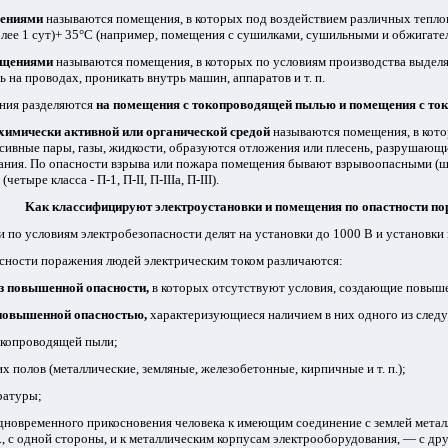
ениями
называются помещения, в которых под воздействием различных тепло
лее 1 сут)+ 35°С (например, помещения с сушилками, сушильными и обжигатель
щениями
называются помещения, в которых по условиям производства выделяе
ь на проводах, проникать внутрь машин, аппаратов и т. п.
ия разделяются
на помещения с токопроводящей пылью и помещения с то
имически активной или органической средой
называются помещения, в кото
сивные пары, газы, жидкости, образуются отложения или плесень, разрушающ
ния. По опасности взрыва или пожара помещения бывают взрывоопасными (шесть к
тыре класса - П-1, П-II, П-IIIa, П-III).
Kак классифицируют электроустановки и помещения по опастности по
 по условиям электробезопасности делят на установки до 1000 В и установки
сности поражения людей электрическим током различаются:
з повышенной опасности,
в которых отсутствуют условия, создающие повыш
 повышенной опасностью,
характеризующиеся наличием в них одного из сле
окопроводящей пыли;
х полов (металлические, земляные, железобетонные, кирпичные и т. п.);
ратуры;
дновременного прикосновения человека к имеющим соединение с землей метал
п., с одной стороны, и к металлическим корпусам электрооборудования, — с дру