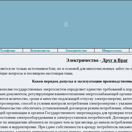
Телефоны
Безопасность
Электричество
Микросхемы
Электричество -
Друг и Враг
ляется не только источником благ, но и основой для многочисленных забот по
бщие вопросы и посвящена настоящая глава.
Каков порядок допуска в эксплуатацию производственн
полия государственных энергосистем определяет единство требований к пор
ым документом, регулирующим взаимоотношения энергоснабжающей организаци
ются количество, сроки и качество подлежащей отпуску электроэнергии; кате
троэнергии; способ и условия контроля потребления электроэнергии с указани
бязательство обеспечить установленный договором режим потребления; обяза
й организации и органов Государственного энергонадзора для проверки техн
состояния электрооборудования и электроустановок потребителей. Договоры 
 по инициативе абонента не позднее чем за три месяца до начала потребления
ению и корректировке. При сдаче собственности в аренду потребитель письм
ндатора, характер деятельности и сроки аренды, заключает договор о взаимо