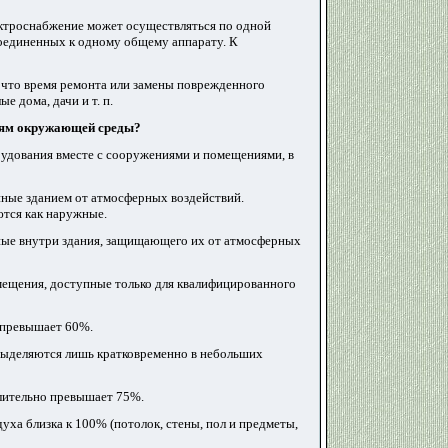
ектроснабжение может осуществляться по одной
соединенных к одному общему аппарату. К
, что время ремонта или замены поврежденного
 дома, дачи и т. п.
иям окружающей среды?
рудования вместе с сооружениями и помещениями, в
ные зданием от атмосферных воздействий.
ются как наружные.
ные внутри здания, защищающего их от атмосферных
ещения, доступные только для квалифицированного
 превышает 60%.
выделяются лишь кратковременно в небольших
лительно превышает 75%.
ха близка к 100% (потолок, стены, пол и предметы,