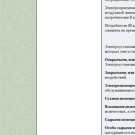
Электроприемники
воздушной линии 
потребителям II 
Потребители III 
элемента не прев
Электроустановко
которых они уст
Открытыми, или
Электроустановки
Закрытыми, или 
воздействий.
Электропомеще
обслуживающего 
Сухими помеще
Влажными поме
количествах, а о
Сырыми помеще
Особо сырыми 
находящиеся в по