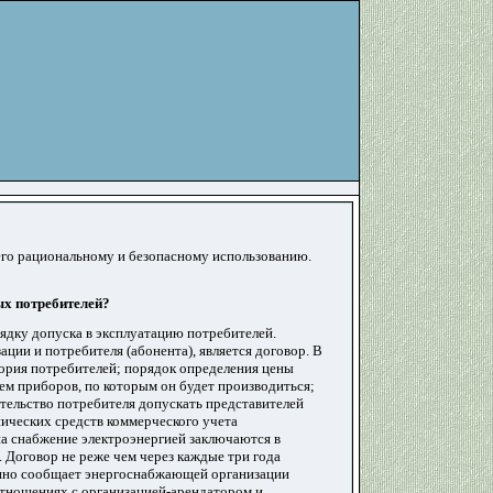
 его рациональному и безопасному использованию.
ых потребителей?
ядку допуска в эксплуатацию потребителей.
и и потребителя (абонента), является договор. В
гория потребителей; порядок определения цены
ем приборов, по которым он будет производиться;
тельство
потребителя допускать представителей
ических средств коммерческого учета
на снабжение электроэнергией заключаются в
. Договор не реже чем через каждые три года
енно сообщает энергоснабжающей организации
отношениях с организацией-арендатором и