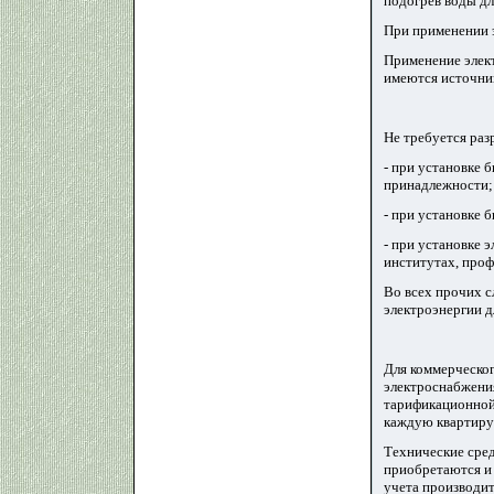
подогрев воды дл
При применении 
Применение элект
имеются источник
Не требуется раз
- при установке 
принадлежности;
- при установке 
- при установке 
институтах, проф
Во всех прочих 
электроэнергии д
Для коммерческог
электроснабжени
тарификационной 
каждую квартиру 
Технические сред
приобретаются и
учета производит