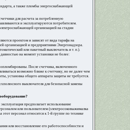
андарта, а также пломбы энергоснабжающей
счетчики для расчета за потребленную
навливаются и эксплуатируются потребителем.
 электроснабжающей организацией на стадии
яются проектом и зависят от вида тарифа на
ей организацией и предприятиями Энергонадзора.
матический или пакетный выключатель и т. п.).
давностью на момент установки не более:
опломбированы. После счетчика, включенного
ливаться возможно ближе к счетчику, но не далее чем
иты, установка общего аппарата защиты не требуется.
вухполюсного выключателя для безопасной замены
рооборудование
?
 эксплуатация предполагает использование
ерсоналом или пользователем (электросоковыжималка
а этот персонал относится к 1-й группе по технике
ания или восстановление его работоспособности и